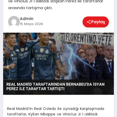
ve Vinicius Jr.’ı ıslıkladı. Başkan Perez ile taraftarlar
EKONOMI
arasında tartışma çıktı.
Admin
Paylaş
MAGAZIN
15 Mayıs 2026
SAĞLIK
SPOR
TEKNOLOJI
Real Madrid’in Real Oviedo ile oynadığı karşılaşmada
taraftarlar, Kylian Mbappe ve Vinicius Jr.’ı ıslıkladı.