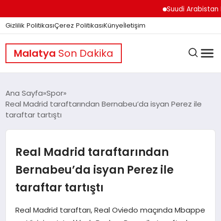
Suudi Arabistan Hudeyd
Gizlilik Politikası
Çerez Politikası
Künye
İletişim
Malatya
Son Dakika
Ana Sayfa
Spor
Real Madrid taraftarından Bernabeu’da isyan Perez ile
taraftar tartıştı
GÜNDEM
Real Madrid taraftarından
DÜNYA
Bernabeu’da isyan Perez ile
taraftar tartıştı
EĞITIM
Real Madrid taraftarı, Real Oviedo maçında Mbappe