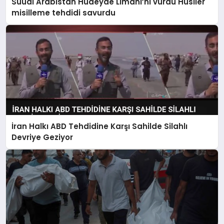
Suudi Arabistan Hudeyde Limanı’nı vurdu Husiler
misilleme tehdidi savurdu
İran Halkı ABD Tehdidine Karşı Sahilde Silahlı
Devriye Geziyor