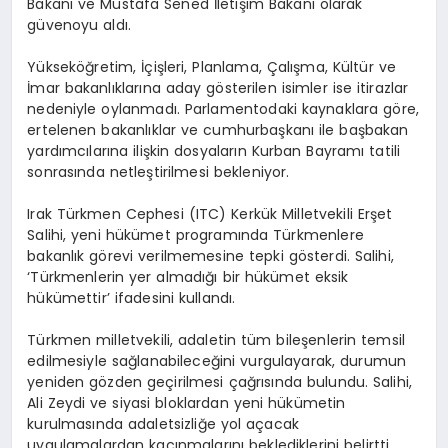
Bakanı ve Mustafa Sened İletişim Bakanı olarak
güvenoyu aldı.
Yükseköğretim, İçişleri, Planlama, Çalışma, Kültür ve
İmar bakanlıklarına aday gösterilen isimler ise itirazlar
nedeniyle oylanmadı. Parlamentodaki kaynaklara göre,
ertelenen bakanlıklar ve cumhurbaşkanı ile başbakan
yardımcılarına ilişkin dosyaların Kurban Bayramı tatili
sonrasında netleştirilmesi bekleniyor.
Irak Türkmen Cephesi (ITC) Kerkük Milletvekili Erşet
Salihi, yeni hükümet programında Türkmenlere
bakanlık görevi verilmemesine tepki gösterdi. Salihi,
‘Türkmenlerin yer almadığı bir hükümet eksik
hükümettir’ ifadesini kullandı.
Türkmen milletvekili, adaletin tüm bileşenlerin temsil
edilmesiyle sağlanabileceğini vurgulayarak, durumun
yeniden gözden geçirilmesi çağrısında bulundu. Salihi,
Ali Zeydi ve siyasi bloklardan yeni hükümetin
kurulmasında adaletsizliğe yol açacak
uygulamalardan kaçınmalarını beklediklerini belirtti.