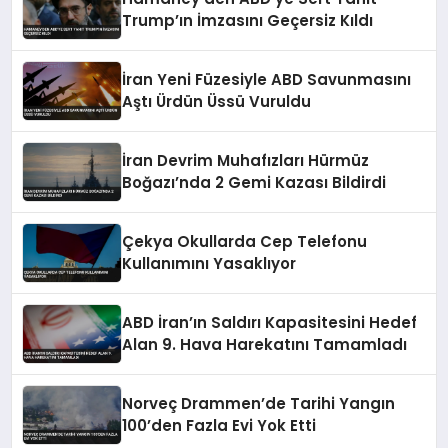
Trump’ın İmzasını Geçersiz Kıldı
İran Yeni Füzesiyle ABD Savunmasını
Aştı Ürdün Üssü Vuruldu
İran Devrim Muhafızları Hürmüz
Boğazı’nda 2 Gemi Kazası Bildirdi
Çekya Okullarda Cep Telefonu
Kullanımını Yasaklıyor
ABD İran’ın Saldırı Kapasitesini Hedef
Alan 9. Hava Harekatını Tamamladı
Norveç Drammen’de Tarihi Yangın
100’den Fazla Evi Yok Etti