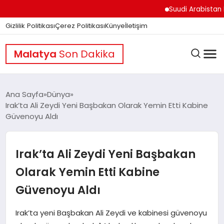
Suudi Arabistan Hudey
Gizlilik Politikası
Çerez Politikası
Künye
İletişim
Malatya
Son Dakika
Ana Sayfa
Dünya
Irak’ta Ali Zeydi Yeni Başbakan Olarak Yemin Etti Kabine
Güvenoyu Aldı
GÜNDEM
Irak’ta Ali Zeydi Yeni Başbakan
DÜNYA
Olarak Yemin Etti Kabine
Güvenoyu Aldı
EĞITIM
Irak’ta yeni Başbakan Ali Zeydi ve kabinesi güvenoyu