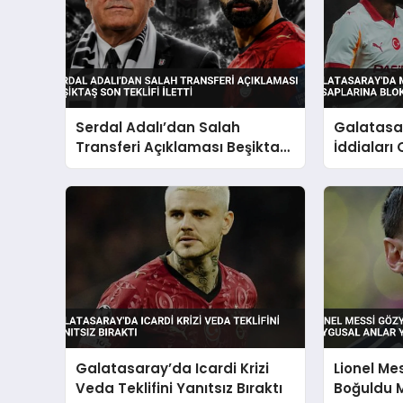
Serdal Adalı’dan Salah
Galatasar
Transferi Açıklaması Beşiktaş
İddiaları
Son Teklifi İletti
Bloke Gel
Galatasaray’da Icardi Krizi
Lionel Me
Veda Teklifini Yanıtsız Bıraktı
Boğuldu 