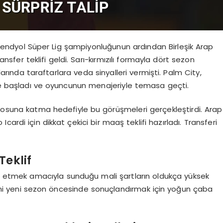
Trendyol Süper Lig şampiyonluğunun ardından Birleşik Arap
ransfer teklifi geldi. Sarı-kırmızılı formayla dört sezon
rında taraftarlara veda sinyalleri vermişti. Palm City,
ere başladı ve oyuncunun menajeriyle temasa geçti.
drosuna katma hedefiyle bu görüşmeleri gerçekleştirdi. Arap
rdi için dikkat çekici bir maaş teklifi hazırladı. Transferi
Teklif
ikna etmek amacıyla sunduğu mali şartların oldukça yüksek
erini yeni sezon öncesinde sonuçlandırmak için yoğun çaba