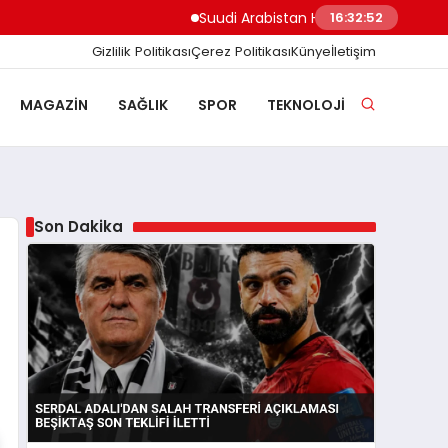
Suudi Arabistan Hudeyde Limanı’nı vurdu Hu
16:32:53
Gizlilik Politikası
Çerez Politikası
Künye
İletişim
MAGAZIN
SAĞLIK
SPOR
TEKNOLOJI
Son Dakika