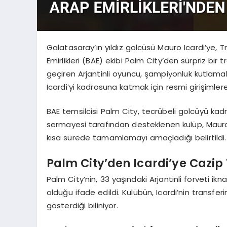
Galatasaray’ın yıldız golcüsü Mauro Icardi’ye, 
Emirlikleri (BAE) ekibi Palm City’den sürpriz bir t
geçiren Arjantinli oyuncu, şampiyonluk kutlamala
Icardi’yi kadrosuna katmak için resmi girişiml
BAE temsilcisi Palm City, tecrübeli golcüyü ka
sermayesi tarafından desteklenen kulüp, Mauro Ica
kısa sürede tamamlamayı amaçladığı belirtildi.
Palm City’den Icardi’ye Cazip 
Palm City’nin, 33 yaşındaki Arjantinli forveti 
olduğu ifade edildi. Kulübün, Icardi’nin transf
gösterdiği biliniyor.