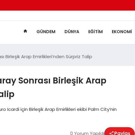
GÜNDEM
DÜNYA
EĞITIM
EKONOMI
Birleşik Arap Emirlikleri’nden Sürpriz Talip
ray Sonrası Birleşik Arap
alip
cardi için Birleşik Arap Emirlikleri ekibi Palm City’nin
0 Yorum Yapıldı
Paylaş