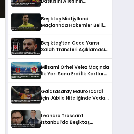
Baskısını Ailesinin
Yokluklarıyla Karşılaştırdı
Beşiktaş Midtjylland
Maçlarında Hakemler Belli
Oldu
Beşiktaş’tan Gece Yarısı
Salah Transferi Açıklaması
Gazeteci Sabuncuoğlu’na
Yanıt Verdi
Milsami Orhei Velez Maçında
İlk Yarı Sona Erdi İlk Kartlar
Çıktı
Galatasaray Mauro Icardi
İçin Jübile Niteliğinde Veda
Organizasyonu Planlıyor
Leandro Trossard
İstanbul’da Beşiktaş
Asbaşkanı Murat Kılıç’la