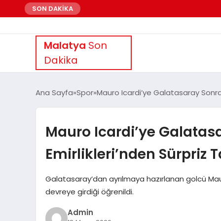
SON DAKİKA
Malatya
Son
Dakika
Ana Sayfa
Spor
Mauro Icardi’ye Galatasaray Sonrası 
Mauro Icardi’ye Galatasa
Emirlikleri’nden Sürpriz T
Galatasaray’dan ayrılmaya hazırlanan golcü Mauro I
devreye girdiği öğrenildi.
Admin