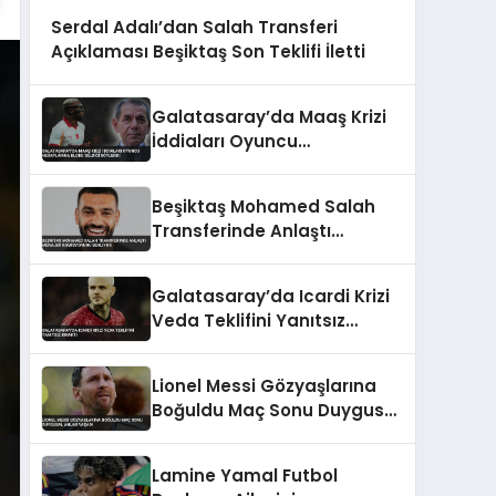
Serdal Adalı’dan Salah Transferi
Açıklaması Beşiktaş Son Teklifi İletti
Galatasaray’da Maaş Krizi
İddiaları Oyuncu
Hesaplarına Bloke Geldiği
Söylendi
Beşiktaş Mohamed Salah
Transferinde Anlaştı
Menajer Komisyonunu
Bekliyor
Galatasaray’da Icardi Krizi
Veda Teklifini Yanıtsız
Bıraktı
Lionel Messi Gözyaşlarına
Boğuldu Maç Sonu Duygusal
Anlar Yaşadı
Lamine Yamal Futbol