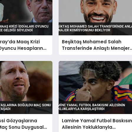
ay’da Maaş Krizi
Beşiktaş Mohamed Salah
 Oyuncu Hesaplarına
Transferinde Anlaştı Menajer
diği Söylendi
Komisyonunu Bekliyor
ssi Gözyaşlarına
Lamine Yamal Futbol Baskısın
Maç Sonu Duygusal
Ailesinin Yokluklarıyla