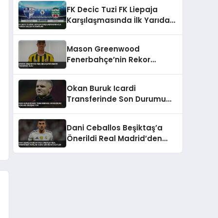
Görüntülendi
FK Decic Tuzi FK Liepaja
Karşılaşmasında İlk Yarıda
Goller ve Kartlar
Mason Greenwood
Fenerbahçe’nin Rekor
Transferi Oldu
Okan Buruk Icardi
Transferinde Son Durumu
Açıkladı Gelişme Yok
Dani Ceballos Beşiktaş’a
Önerildi Real Madrid’den
Ayrılan Yıldız İçin Sıcak
Saatler