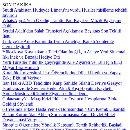
SON DAKİKA
Suudi Arabistan Hudeyde Limanı’nı vurdu Husiler misilleme tehdidi
savurdu
WhatsApp 4 Yeni Özelliği Tanıttı iPad Kayıt ve Müzik Paylaşımı
Dahil
Serdal Adalı’dan Salah Transferi Açıklaması Beşiktaş Son Teklifi
İletti
Türkiye’de Anne Karnında Tarihi Ameliyat Kapalı Yöntemle
Gerçekleştirildi
Yüksekova Kaymakamı Telef Olan İneği İçin Aileye Yeni Simental
Irkı İnek ve Buzağı Hediye Etti
Yerli Turistler Yılın İlk Çeyreğinde Aile Ziyareti ve Tatil İçin 83,3
Milyar Lira Harcadı
Karabük Üniversitesi Lise Öğrencilerine Dijital Üretim ve Yapay
Zeka Eğitimi Veriyor
İran Halkı ABD Tehdidine Karşı Sahilde Silahlı Devriye Geziyor
İsrail Gazze’de Sivilleri Hedef Aldı 9 Kişi Hayatını Kaybetti
Apple Music ve iCloud+ Fiyatları Güncellendi
Galatasaray’da Maaş Krizi İddiaları Oyuncu Hesaplarına Bloke
Geldiği Söylendi
63 Yasinda Erkek Hasta Yemek Borusundan 4 Cm Kemik Cikarildi
Bakan Kurum’dan Ahbap Sorusturmasina Yanit Devlet Millet
Dayanismasi Vurgusu
Sinop’ta Öğrencilere Yönelik Kapsamlı Tercih Rehberliği Başladı