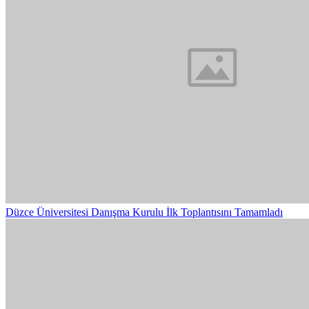
Düzce Üniversitesi Danışma Kurulu İlk Toplantısını Tamamladı