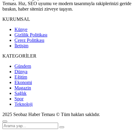
Teması. Hız, SEO uyumu ve modern tasarımıyla rakiplerinizi geride
bırakın, haber sitenizi zirveye taşıyın.
KURUMSAL
Künye
Gizlilik Politikası
Çerez Politikası
İletişim
KATEGORİLER
Gündem
Dünya
Eğitim
Ekonomi
Magazin
Sağlık
Spor
Teknoloji
2025 Seobaz Haber Teması © Tüm hakları saklıdır.