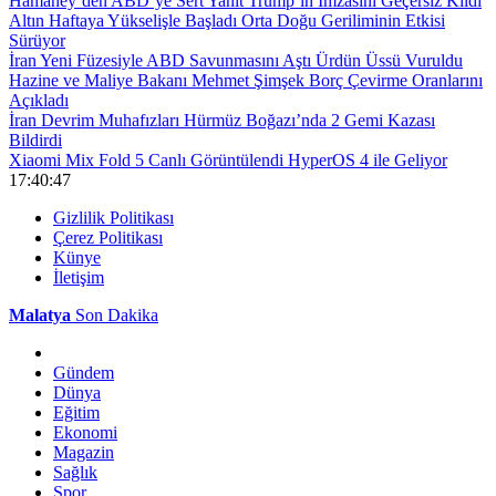
Hamaney’den ABD’ye Sert Yanıt Trump’ın İmzasını Geçersiz Kıldı
Altın Haftaya Yükselişle Başladı Orta Doğu Geriliminin Etkisi
Sürüyor
İran Yeni Füzesiyle ABD Savunmasını Aştı Ürdün Üssü Vuruldu
Hazine ve Maliye Bakanı Mehmet Şimşek Borç Çevirme Oranlarını
Açıkladı
İran Devrim Muhafızları Hürmüz Boğazı’nda 2 Gemi Kazası
Bildirdi
Xiaomi Mix Fold 5 Canlı Görüntülendi HyperOS 4 ile Geliyor
17:40:47
Gizlilik Politikası
Çerez Politikası
Künye
İletişim
Malatya
Son Dakika
Gündem
Dünya
Eğitim
Ekonomi
Magazin
Sağlık
Spor