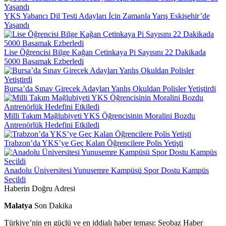
YKS Yabancı Dil Testi Adayları İçin Zamanla Yarış Eskişehir’de
Yaşandı
Lise Öğrencisi Bilge Kağan Çetinkaya Pi Sayısını 22 Dakikada
5000 Basamak Ezberledi
Bursa’da Sınav Girecek Adayları Yanlış Okuldan Polisler Yetiştirdi
Milli Takım Mağlubiyeti YKS Öğrencisinin Moralini Bozdu
Antrenörlük Hedefini Etkiledi
Trabzon’da YKS’ye Geç Kalan Öğrencilere Polis Yetişti
Anadolu Üniversitesi Yunusemre Kampüsü Spor Dostu Kampüs
Seçildi
Haberin Doğru Adresi
Malatya
Son Dakika
Türkiye’nin en güçlü ve en iddialı haber teması: Seobaz Haber