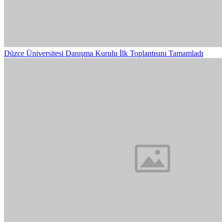
Düzce Üniversitesi Danışma Kurulu İlk Toplantısını Tamamladı