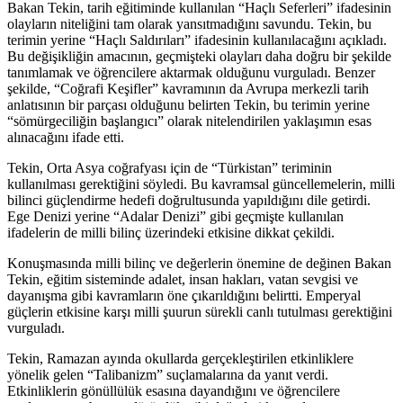
Bakan Tekin, tarih eğitiminde kullanılan “Haçlı Seferleri” ifadesinin
olayların niteliğini tam olarak yansıtmadığını savundu. Tekin, bu
terimin yerine “Haçlı Saldırıları” ifadesinin kullanılacağını açıkladı.
Bu değişikliğin amacının, geçmişteki olayları daha doğru bir şekilde
tanımlamak ve öğrencilere aktarmak olduğunu vurguladı. Benzer
şekilde, “Coğrafi Keşifler” kavramının da Avrupa merkezli tarih
anlatısının bir parçası olduğunu belirten Tekin, bu terimin yerine
“sömürgeciliğin başlangıcı” olarak nitelendirilen yaklaşımın esas
alınacağını ifade etti.
Tekin, Orta Asya coğrafyası için de “Türkistan” teriminin
kullanılması gerektiğini söyledi. Bu kavramsal güncellemelerin, milli
bilinci güçlendirme hedefi doğrultusunda yapıldığını dile getirdi.
Ege Denizi yerine “Adalar Denizi” gibi geçmişte kullanılan
ifadelerin de milli bilinç üzerindeki etkisine dikkat çekildi.
Konuşmasında milli bilinç ve değerlerin önemine de değinen Bakan
Tekin, eğitim sisteminde adalet, insan hakları, vatan sevgisi ve
dayanışma gibi kavramların öne çıkarıldığını belirtti. Emperyal
güçlerin etkisine karşı milli şuurun sürekli canlı tutulması gerektiğini
vurguladı.
Tekin, Ramazan ayında okullarda gerçekleştirilen etkinliklere
yönelik gelen “Talibanizm” suçlamalarına da yanıt verdi.
Etkinliklerin gönüllülük esasına dayandığını ve öğrencilere