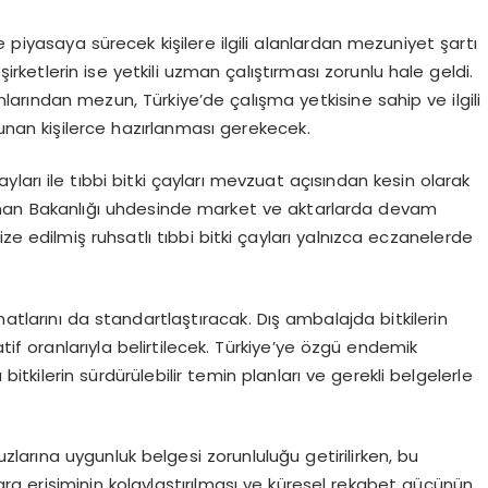
e piyasaya sürecek kişilere ilgili alanlardan mezuniyet şartı
şirketlerin ise yetkili uzman çalıştırması zorunlu hale geldi.
anlarından mezun, Türkiye’de çalışma yetkisine sahip ve ilgili
lunan kişilerce hazırlanması gerekecek.
yları ile tıbbi bitki çayları mevzuat açısından kesin olarak
Orman Bakanlığı uhdesinde market ve aktarlarda devam
ze edilmiş ruhsatlı tıbbi bitki çayları yalnızca eczanelerde
atlarını da standartlaştıracak. Dış ambalajda bitkilerin
atif oranlarıyla belirtilecek. Türkiye’ye özgü endemik
itkilerin sürdürülebilir temin planları ve gerekli belgelerle
zlarına uygunluk belgesi zorunluluğu getirilirken, bu
ara erişiminin kolaylaştırılması ve küresel rekabet gücünün