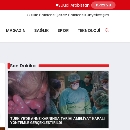
Suudi Arabistan Hudeyde Limanı’nı vurdu Hu
15:22:29
Gizlilik Politikası
Çerez Politikası
Künye
İletişim
MAGAZIN
SAĞLIK
SPOR
TEKNOLOJI
Son Dakika