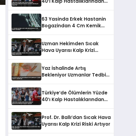
40’ı Kalp Hastalıklarından
Kaynaklanıyor Uzmanlar
Uyarıyor
63 Yasinda Erkek Hastanin
Bogazindan 4 Cm Kemik
Cikarildi
Uzman Hekimden Sıcak
Hava Uyarısı Kalp Krizi
Riskini Artırıyor
Yaz İshalinde Artış
Bekleniyor Uzmanlar Tedbir
Almaya Çağırıyor
Türkiye’de Ölümlerin Yüzde
40’ı Kalp Hastalıklarından
Kaynaklanıyor
Prof. Dr. Ballı’dan Sıcak Hava
Uyarısı Kalp Krizi Riski Artıyor