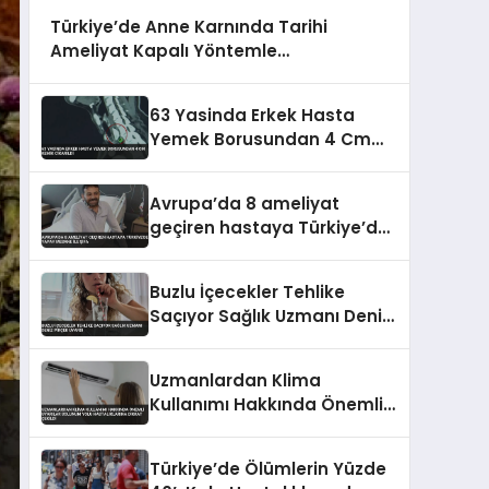
Türkiye’de Anne Karnında Tarihi
Ameliyat Kapalı Yöntemle
Gerçekleştirildi
63 Yasinda Erkek Hasta
Yemek Borusundan 4 Cm
Kemik Cikarildi
Avrupa’da 8 ameliyat
geçiren hastaya Türkiye’de
yapay mesane ile şifa
Buzlu İçecekler Tehlike
Saçıyor Sağlık Uzmanı Deniz
Pirçek Uyardı
Uzmanlardan Klima
Kullanımı Hakkında Önemli
Uyarılar Solunum Yolu
Hastalıklarına Dikkat Çekildi
Türkiye’de Ölümlerin Yüzde