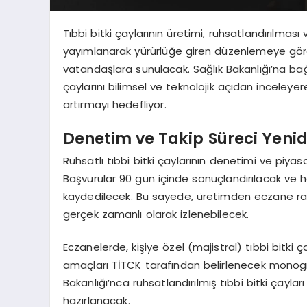
Tıbbi bitki çaylarının üretimi, ruhsatlandırılma
yayımlanarak yürürlüğe giren düzenlemeye göre, 
vatandaşlara sunulacak. Sağlık Bakanlığı’na bağl
çaylarını bilimsel ve teknolojik açıdan inceleye
artırmayı hedefliyor.
Denetim ve Takip Süreci Yenid
Ruhsatlı tıbbi bitki çaylarının denetimi ve piyas
Başvurular 90 gün içinde sonuçlandırılacak ve h
kaydedilecek. Bu sayede, üretimden eczane rafla
gerçek zamanlı olarak izlenebilecek.
Eczanelerde, kişiye özel (majistral) tıbbi bitki ça
amaçları TİTCK tarafından belirlenecek monografl
Bakanlığı’nca ruhsatlandırılmış tıbbi bitki ça
hazırlanacak.