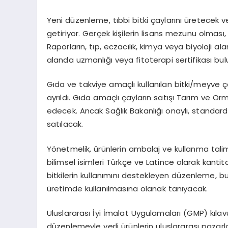
Yeni düzenleme, tıbbi bitki çaylarını üretecek v
getiriyor. Gerçek kişilerin lisans mezunu olması, 
Raporların, tıp, eczacılık, kimya veya biyoloji al
alanda uzmanlığı veya fitoterapi sertifikası bu
Gıda ve takviye amaçlı kullanılan bitki/meyve ça
ayrıldı. Gıda amaçlı çayların satışı Tarım ve 
edecek. Ancak Sağlık Bakanlığı onaylı, standardi
satılacak.
Yönetmelik, ürünlerin ambalaj ve kullanma talim
bilimsel isimleri Türkçe ve Latince olarak kantit
bitkilerin kullanımını destekleyen düzenleme, bu b
üretimde kullanılmasına olanak tanıyacak.
Uluslararası İyi İmalat Uygulamaları (GMP) kılavu
düzenlemeyle yerli ürünlerin uluslararası pazarl