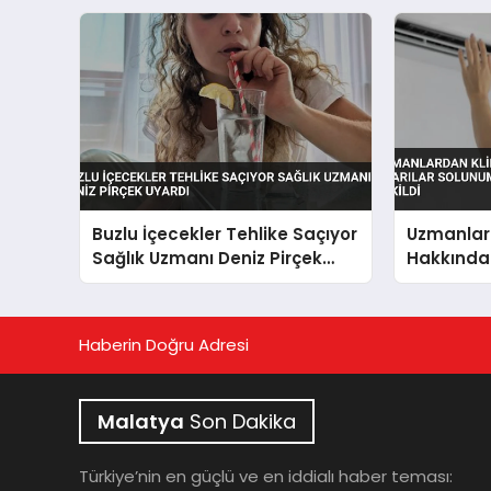
Buzlu İçecekler Tehlike Saçıyor
Uzmanlar
Sağlık Uzmanı Deniz Pirçek
Hakkında 
Uyardı
Solunum Y
Dikkat Çe
Haberin Doğru Adresi
Malatya
Son Dakika
Türkiye’nin en güçlü ve en iddialı haber teması: