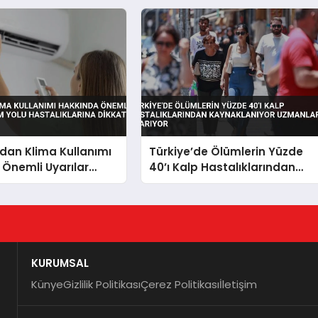
dan Klima Kullanımı
Türkiye’de Ölümlerin Yüzde
Önemli Uyarılar
40’ı Kalp Hastalıklarından
olu Hastalıklarına
Kaynaklanıyor Uzmanlar
kildi
Uyarıyor
KURUMSAL
Künye
Gizlilik Politikası
Çerez Politikası
İletişim