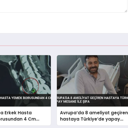
da Erkek Hasta
Avrupa’da 8 ameliyat geçire
orusundan 4 Cm
hastaya Türkiye’de yapay
arildi
mesane ile şifa