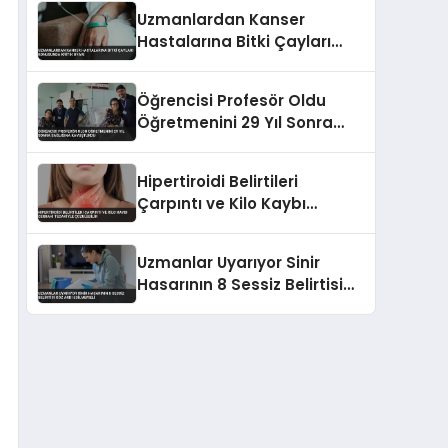
Uzmanlardan Kanser
Hastalarına Bitki Çayları
Konusunda Kritik Uyarı
Öğrencisi Profesör Oldu
Öğretmenini 29 Yıl Sonra
Sağlığına Kavuşturdu
Hipertiroidi Belirtileri
Çarpıntı ve Kilo Kaybı
Cerrahi Tedaviyle Çözülebilir
Uzmanlar Uyarıyor Sinir
Hasarının 8 Sessiz Belirtisi
Göz Ardı Edilmemeli