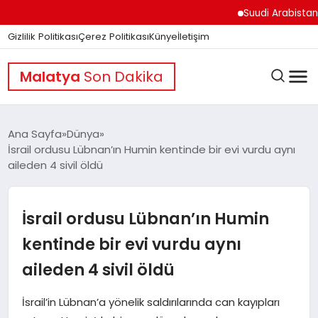
Suudi Arabistan Hudey
Gizlilik Politikası
Çerez Politikası
Künye
İletişim
Malatya
Son Dakika
Ana Sayfa
Dünya
İsrail ordusu Lübnan’ın Humin kentinde bir evi vurdu aynı
aileden 4 sivil öldü
GÜNDEM
İsrail ordusu Lübnan’ın Humin
DÜNYA
kentinde bir evi vurdu aynı
aileden 4 sivil öldü
EĞITIM
İsrail’in Lübnan’a yönelik saldırılarında can kayıpları