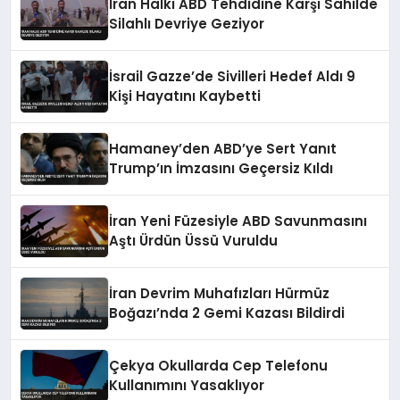
İran Halkı ABD Tehdidine Karşı Sahilde
Silahlı Devriye Geziyor
İsrail Gazze’de Sivilleri Hedef Aldı 9
Kişi Hayatını Kaybetti
Hamaney’den ABD’ye Sert Yanıt
Trump’ın İmzasını Geçersiz Kıldı
İran Yeni Füzesiyle ABD Savunmasını
Aştı Ürdün Üssü Vuruldu
İran Devrim Muhafızları Hürmüz
Boğazı’nda 2 Gemi Kazası Bildirdi
Çekya Okullarda Cep Telefonu
Kullanımını Yasaklıyor