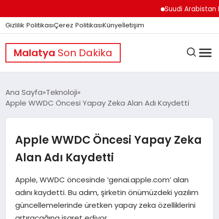
Suudi Arabistan Hudey
Gizlilik Politikası
Çerez Politikası
Künye
İletişim
Malatya
Son Dakika
Ana Sayfa
Teknoloji
Apple WWDC Öncesi Yapay Zeka Alan Adı Kaydetti
GÜNDEM
Apple WWDC Öncesi Yapay Zeka
DÜNYA
Alan Adı Kaydetti
Apple, WWDC öncesinde ‘genai.apple.com’ alan
EĞITIM
adını kaydetti. Bu adım, şirketin önümüzdeki yazılım
güncellemelerinde üretken yapay zeka özelliklerini
artıracağına işaret ediyor.