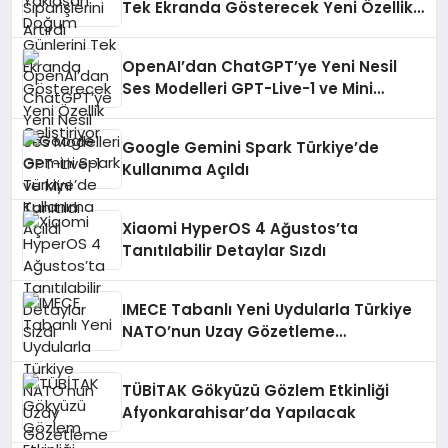
Tek Ekranda Gösterecek Yeni Özellik
Geliştiriyor
OpenAI’dan ChatGPT’ye Yeni Nesil
Ses Modelleri GPT-Live-1 ve Mini
Tanıtıldı
Google Gemini Spark Türkiye’de
Kullanıma Açıldı
Xiaomi HyperOS 4 Ağustos’ta
Tanıtılabilir Detaylar Sızdı
IMECE Tabanlı Yeni Uydularla Türkiye
NATO’nun Uzay Gözetleme
Yeteneklerini Güçlendirecek
TÜBİTAK Gökyüzü Gözlem Etkinliği
Afyonkarahisar’da Yapılacak