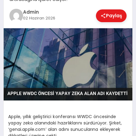
EKONOMI
Admin
Paylaş
02 Haziran 2026
MAGAZIN
SAĞLIK
SPOR
TEKNOLOJI
Apple, yıllık geliştirici konferansı WWDC öncesinde
yapay zeka alanındaki hazırlıklarını sürdürüyor. Şirket,
‘genai.apple.com’ alan adını sunucularına ekleyerek
dikkatleri üzerine çekti.