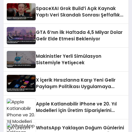
SpaceXAI Grok Build’i Açık Kaynak
Yaptı Veri Skandalı Sonrası Şeffaflık
Adımı
GTA 6’nın İlk Haftada 4,5 Milyar Dolar
Gelir Elde Etmesi Bekleniyor
Makinistler Yerli Simülasyon
Sistemiyle Yetişecek
X İçerik Hırsızlarına Karşı Yeni Gelir
Paylaşım Politikası Uygulamaya
Koydu
Apple Katlanabilir iPhone ve 20. Yıl
Modelleri İçin Üretim Siparişlerini
Artırdı
WhatsApp Yaklaşan Doğum Günlerini