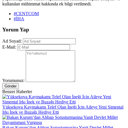
kullanılan mühimmat hakkında ek bilgi verilmedi.
#CENTCOM
#İHA
Yorum Yap
Ad Soyad:
E-Mail:
Yorumunuz:
Gönder
Benzer Haberler
Yüksekova Kaymakamı Telef Olan İneği İçin Aileye Yeni Simental
Irkı İnek ve Buzağı Hediye Etti
Bakan Kurum’dan Ahbap Sorusturmasina Yanit Devlet Millet