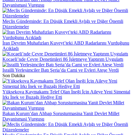
Dayanismasi Vurgusu
Meclis Gündeminde: En Düşük Emekli Aylığı ve Diğer Önemli
Düzenlemeler
İran Devrim Muhafızları Kuveyt’teki ABD Radarlarını Vurduğunu
Açıkladı
Kocaeli’nde Çevre Denetimleri 86 İşletmeye Yaptırım Uygulattı
Israilli Yerleşimciler Batı Şeria’da Cami ve Evleri Ateşe Verdi
Son Dakika
Yüksekova Kaymakamı Telef Olan İneği İçin Aileye Yeni Simental
Irkı İnek ve Buzağı Hediye Etti
Bakan Kurum’dan Ahbap Sorusturmasina Yanit Devlet Millet
Dayanismasi Vurgusu