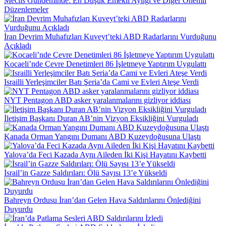
Meclis Gündeminde: En Düşük Emekli Aylığı ve Diğer Önemli
Düzenlemeler
İran Devrim Muhafızları Kuveyt’teki ABD Radarlarını Vurduğunu
Açıkladı
Kocaeli’nde Çevre Denetimleri 86 İşletmeye Yaptırım Uygulattı
Israilli Yerleşimciler Batı Şeria’da Cami ve Evleri Ateşe Verdi
NYT Pentagon ABD asker yaralanmalarını gizliyor iddiası
İletişim Başkanı Duran AB’nin Vizyon Eksikliğini Vurguladı
Kanada Orman Yangını Dumanı ABD Kuzeydoğusuna Ulaştı
Yalova’da Feci Kazada Aynı Aileden İki Kişi Hayatını Kaybetti
İsrail’in Gazze Saldırıları: Ölü Sayısı 13’e Yükseldi
Bahreyn Ordusu İran’dan Gelen Hava Saldırılarını Önlediğini
Duyurdu