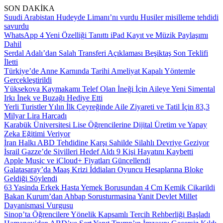
SON DAKİKA
Suudi Arabistan Hudeyde Limanı’nı vurdu Husiler misilleme tehdidi
savurdu
WhatsApp 4 Yeni Özelliği Tanıttı iPad Kayıt ve Müzik Paylaşımı
Dahil
Serdal Adalı’dan Salah Transferi Açıklaması Beşiktaş Son Teklifi
İletti
Türkiye’de Anne Karnında Tarihi Ameliyat Kapalı Yöntemle
Gerçekleştirildi
Yüksekova Kaymakamı Telef Olan İneği İçin Aileye Yeni Simental
Irkı İnek ve Buzağı Hediye Etti
Yerli Turistler Yılın İlk Çeyreğinde Aile Ziyareti ve Tatil İçin 83,3
Milyar Lira Harcadı
Karabük Üniversitesi Lise Öğrencilerine Dijital Üretim ve Yapay
Zeka Eğitimi Veriyor
İran Halkı ABD Tehdidine Karşı Sahilde Silahlı Devriye Geziyor
İsrail Gazze’de Sivilleri Hedef Aldı 9 Kişi Hayatını Kaybetti
Apple Music ve iCloud+ Fiyatları Güncellendi
Galatasaray’da Maaş Krizi İddiaları Oyuncu Hesaplarına Bloke
Geldiği Söylendi
63 Yasinda Erkek Hasta Yemek Borusundan 4 Cm Kemik Cikarildi
Bakan Kurum’dan Ahbap Sorusturmasina Yanit Devlet Millet
Dayanismasi Vurgusu
Sinop’ta Öğrencilere Yönelik Kapsamlı Tercih Rehberliği Başladı