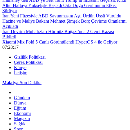
Hamaney’den ABD’ye Sert Yanıt Trump’ın İmzasını Geçersiz Kıldı
Altın Haftaya Yükselişle Başladı Orta Doğu Geriliminin Etkisi
Sürüyor
İran Yeni Füzesiyle ABD Savunmasını Aştı Ürdün Üssü Vuruldu
Hazine ve Maliye Bakanı Mehmet Şimşek Borç Çevirme Oranlarını
Açıkladı
İran Devrim Muhafızları Hürmüz Boğazı’nda 2 Gemi Kazası
Bildirdi
Xiaomi Mix Fold 5 Canlı Görüntülendi HyperOS 4 ile Geliyor
07:28:17
Gizlilik Politikası
Çerez Politikası
Künye
İletişim
Malatya
Son Dakika
Gündem
Dünya
Eğitim
Ekonomi
Magazin
Sağlık
Spor