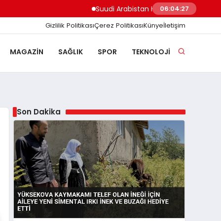
Suudi Arabistan Hudeyde Limanı’nı vurdu Hus
06:04:28
Gizlilik Politikası
Çerez Politikası
Künye
İletişim
MAGAZIN
SAĞLIK
SPOR
TEKNOLOJI
Son Dakika