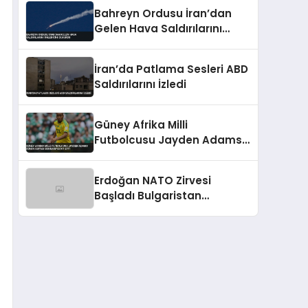
Bahreyn Ordusu İran’dan
Gelen Hava Saldırılarını
Önlediğini Duyurdu
İran’da Patlama Sesleri ABD
Saldırılarını İzledi
Güney Afrika Milli
Futbolcusu Jayden Adams
Dünya Kupası Sonrası Vefat
Etti
Erdoğan NATO Zirvesi
Başladı Bulgaristan
Başbakanı Radev İle
Görüştü