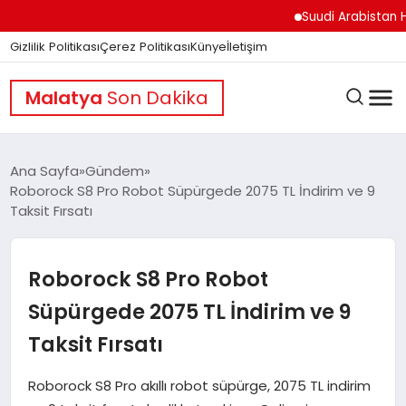
Suudi Arabistan Hudeyd
Gizlilik Politikası
Çerez Politikası
Künye
İletişim
Malatya
Son Dakika
Ana Sayfa
Gündem
Roborock S8 Pro Robot Süpürgede 2075 TL İndirim ve 9
Taksit Fırsatı
GÜNDEM
Roborock S8 Pro Robot
DÜNYA
Süpürgede 2075 TL İndirim ve 9
Taksit Fırsatı
EĞITIM
Roborock S8 Pro akıllı robot süpürge, 2075 TL indirim