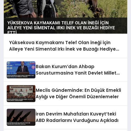
Yüksekova Kaymakamı Telef Olan İneği İçin
Aileye Yeni Simental Irkı İnek ve Buzağı Hediye
Etti
Bakan Kurum’dan Ahbap
Sorusturmasina Yanit Devlet Millet
Dayanismasi Vurgusu
Meclis Gündeminde: En Düşük Emekli
Aylığı ve Diğer Önemli Düzenlemeler
İran Devrim Muhafızları Kuveyt’teki
ABD Radarlarını Vurduğunu Açıkladı