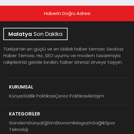
Haberin Doğru Adresi
Malatya
Son Dakika
Türkiye’nin en güçlü ve en iddialı haber teması: Seobaz
Haber Teması. Hız, SEO uyumu ve modern tasarımıyla
rakiplerinizi geride bırakın, haber sitenizi zirveye taşıyın.
KURUMSAL
Künye
Gizlilik Politikası
Çerez Politikası
İletişim
KATEGORİLER
Gündem
Dünya
Eğitim
Ekonomi
Magazin
Sağlık
Spor
Teknoloji