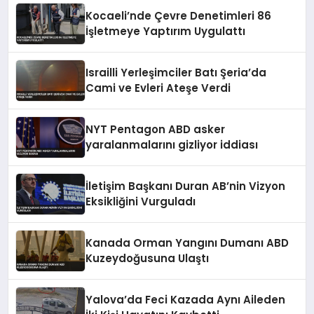
Kocaeli’nde Çevre Denetimleri 86
İşletmeye Yaptırım Uygulattı
Israilli Yerleşimciler Batı Şeria’da
Cami ve Evleri Ateşe Verdi
NYT Pentagon ABD asker
yaralanmalarını gizliyor iddiası
İletişim Başkanı Duran AB’nin Vizyon
Eksikliğini Vurguladı
Kanada Orman Yangını Dumanı ABD
Kuzeydoğusuna Ulaştı
Yalova’da Feci Kazada Aynı Aileden