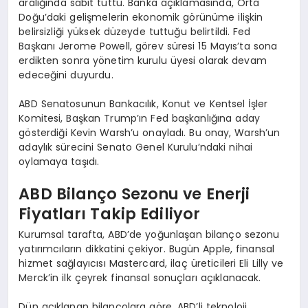
aralığında sabit tuttu. Banka açıklamasında, Orta
Doğu’daki gelişmelerin ekonomik görünüme ilişkin
belirsizliği yüksek düzeyde tuttuğu belirtildi. Fed
Başkanı Jerome Powell, görev süresi 15 Mayıs’ta sona
erdikten sonra yönetim kurulu üyesi olarak devam
edeceğini duyurdu.
ABD Senatosunun Bankacılık, Konut ve Kentsel İşler
Komitesi, Başkan Trump’ın Fed başkanlığına aday
gösterdiği Kevin Warsh’u onayladı. Bu onay, Warsh’un
adaylık sürecini Senato Genel Kurulu’ndaki nihai
oylamaya taşıdı.
ABD Bilanço Sezonu ve Enerji
Fiyatları Takip Ediliyor
Kurumsal tarafta, ABD’de yoğunlaşan bilanço sezonu
yatırımcıların dikkatini çekiyor. Bugün Apple, finansal
hizmet sağlayıcısı Mastercard, ilaç üreticileri Eli Lilly ve
Merck’in ilk çeyrek finansal sonuçları açıklanacak.
Dün açıklanan bilançolara göre, ABD’li teknoloji