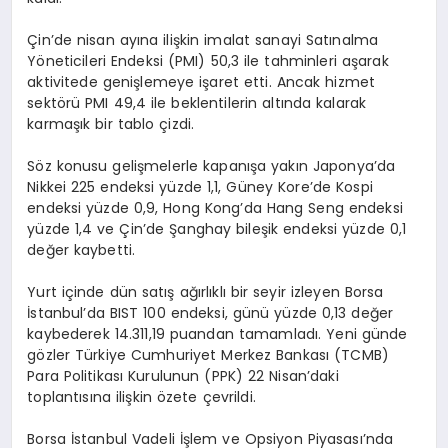
Çin’de nisan ayına ilişkin imalat sanayi Satınalma
Yöneticileri Endeksi (PMI) 50,3 ile tahminleri aşarak
aktivitede genişlemeye işaret etti. Ancak hizmet
sektörü PMI 49,4 ile beklentilerin altında kalarak
karmaşık bir tablo çizdi.
Söz konusu gelişmelerle kapanışa yakın Japonya’da
Nikkei 225 endeksi yüzde 1,1, Güney Kore’de Kospi
endeksi yüzde 0,9, Hong Kong’da Hang Seng endeksi
yüzde 1,4 ve Çin’de Şanghay bileşik endeksi yüzde 0,1
değer kaybetti.
Yurt içinde dün satış ağırlıklı bir seyir izleyen Borsa
İstanbul’da BIST 100 endeksi, günü yüzde 0,13 değer
kaybederek 14.311,19 puandan tamamladı. Yeni günde
gözler Türkiye Cumhuriyet Merkez Bankası (TCMB)
Para Politikası Kurulunun (PPK) 22 Nisan’daki
toplantısına ilişkin özete çevrildi.
Borsa İstanbul Vadeli İşlem ve Opsiyon Piyasası’nda