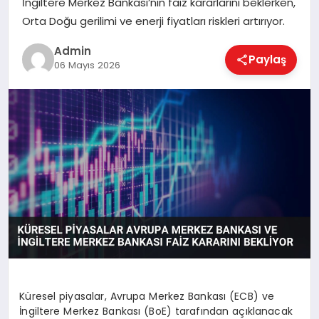
İngiltere Merkez Bankası’nın faiz kararlarını beklerken,
EKONOMI
Orta Doğu gerilimi ve enerji fiyatları riskleri artırıyor.
Admin
Paylaş
MAGAZIN
06 Mayıs 2026
SAĞLIK
SPOR
TEKNOLOJI
Küresel piyasalar, Avrupa Merkez Bankası (ECB) ve
İngiltere Merkez Bankası (BoE) tarafından açıklanacak