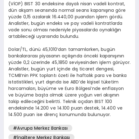
(VİOP) BIST 30 endeksine dayalı nisan vadeli kontrat,
dün akşam seansında normal seans kapanışına göre
yüzde 0,15 azalarak 16.440,00 puandan işlem gördü.
Analistler, bugün endeks ve pay vadeli kontratlarda
vade sonu olması nedeniyle piyasalarda oynaklığın
artabileceği uyarısında bulundu.
Dolar/TL, dünü 45,1010’dan tamamlarken, bugün
bankalararası piyasanın açılışında önceki kapanışının
yüzde 0,2 üzerinde 45,1850 seviyesinden işlem görüyor.
Analistler, bugün yurt içinde dış ticaret dengesi,
TCMB’nin PPK toplantı özeti ile haftalık para ve banka
istatistikleri, yurt dışında ise ABD’de kişisel tüketim
harcamaları, büyüme ve Euro Bölgesi’nde enflasyon
ve büyüme başta olmak üzere yoğun veri akışının
takip edileceğini belirtti. Teknik açıdan BIST 100
endeksinde 14.200 ve 14.100 puan destek, 14.400 ve
14.500 puan ise direnç konumunda bulunuyor.
#Avrupa Merkez Bankası
#İngiltere Merkez Bankası