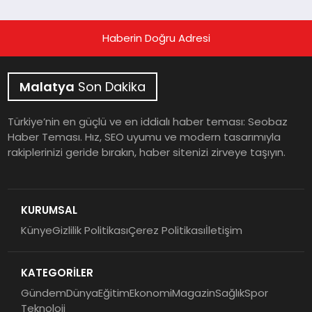
Haberin Doğru Adresi
Malatya
Son Dakika
Türkiye’nin en güçlü ve en iddialı haber teması: Seobaz
Haber Teması. Hız, SEO uyumu ve modern tasarımıyla
rakiplerinizi geride bırakın, haber sitenizi zirveye taşıyın.
KURUMSAL
Künye
Gizlilik Politikası
Çerez Politikası
İletişim
KATEGORİLER
Gündem
Dünya
Eğitim
Ekonomi
Magazin
Sağlık
Spor
Teknoloji