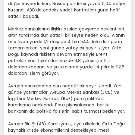
değer kaybederken, Nasdaq endeksi yüzde 0,04 değer
kazandı. ABD’de endeks vadeli kontratları güne hafif
satıcılı başladı.
Merkez bankalarına ilişkin azalan gevşeme beklentileri,
altın tarafında dün satıcılı bir seyre neden oldu. Altının
ons fiyatı yüzde 1,2 düşüşle 4 bin 544 dolardan günü
tamamlarken, yeni günde yatay bir seyir izliyor. Orta
Doğu kaynaklı risklerin devam etmesiyle Brent
petrolün varil fiyatı dün yüzde 6,8 yükselişle 111,1
dolardan kapandı ve şu sıralarda yüzde 1,4 primle 112,6
dolardan işlem görüyor.
Avrupa borsalarında dün negatif bir seyir izlendi. Yeni
günde yatırımcılar, Avrupa Merkez Bankası (ECB) ve
İngiltere Merkez Bankası (BoE) para politikası
kararlarına odaklandı. Para piyasalarında, her iki
bankanın da politika faizlerini sabit tutması bekleniyor.
Avrupa Birliği (AB) Komisyonu, üye ülkelerin Orta Doğu
kaynaklı krizde ekonomilerini destekleyebilmesi