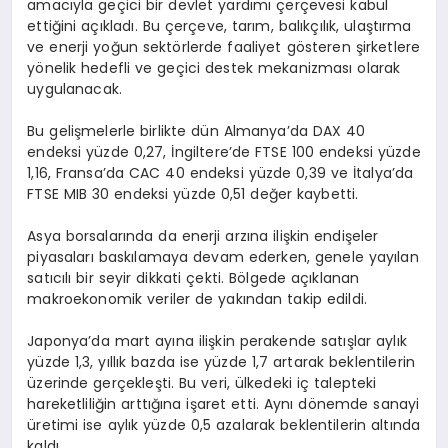
amacıyla geçici bir devlet yardımı çerçevesi kabul
ettiğini açıkladı. Bu çerçeve, tarım, balıkçılık, ulaştırma
ve enerji yoğun sektörlerde faaliyet gösteren şirketlere
yönelik hedefli ve geçici destek mekanizması olarak
uygulanacak.
Bu gelişmelerle birlikte dün Almanya’da DAX 40
endeksi yüzde 0,27, İngiltere’de FTSE 100 endeksi yüzde
1,16, Fransa’da CAC 40 endeksi yüzde 0,39 ve İtalya’da
FTSE MIB 30 endeksi yüzde 0,51 değer kaybetti.
Asya borsalarında da enerji arzına ilişkin endişeler
piyasaları baskılamaya devam ederken, genele yayılan
satıcılı bir seyir dikkati çekti. Bölgede açıklanan
makroekonomik veriler de yakından takip edildi.
Japonya’da mart ayına ilişkin perakende satışlar aylık
yüzde 1,3, yıllık bazda ise yüzde 1,7 artarak beklentilerin
üzerinde gerçekleşti. Bu veri, ülkedeki iç talepteki
hareketliliğin arttığına işaret etti. Aynı dönemde sanayi
üretimi ise aylık yüzde 0,5 azalarak beklentilerin altında
kaldı.