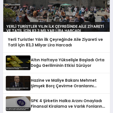
Yerli Turistler Yılın İlk Çeyreğinde Aile Ziyareti ve
Tatil İçin 83,3 Milyar Lira Harcadı
Altın Haftaya Yükselişle Başladı Orta
Doğu Geriliminin Etkisi Sürüyor
Hazine ve Maliye Bakanı Mehmet
Şimşek Borç Çevirme Oranlarını
Açıkladı
SPK 4 Şirketin Halka Arzını Onayladı
Finansal Kiralama ve Varlık Fonlarına
İzin Verdi