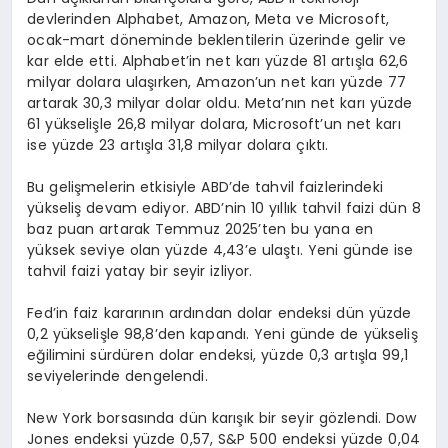
devlerinden Alphabet, Amazon, Meta ve Microsoft,
ocak-mart döneminde beklentilerin üzerinde gelir ve
kar elde etti. Alphabet’in net karı yüzde 81 artışla 62,6
milyar dolara ulaşırken, Amazon’un net karı yüzde 77
artarak 30,3 milyar dolar oldu. Meta’nın net karı yüzde
61 yükselişle 26,8 milyar dolara, Microsoft’un net karı
ise yüzde 23 artışla 31,8 milyar dolara çıktı.
Bu gelişmelerin etkisiyle ABD’de tahvil faizlerindeki
yükseliş devam ediyor. ABD’nin 10 yıllık tahvil faizi dün 8
baz puan artarak Temmuz 2025’ten bu yana en
yüksek seviye olan yüzde 4,43’e ulaştı. Yeni günde ise
tahvil faizi yatay bir seyir izliyor.
Fed’in faiz kararının ardından dolar endeksi dün yüzde
0,2 yükselişle 98,8’den kapandı. Yeni günde de yükseliş
eğilimini sürdüren dolar endeksi, yüzde 0,3 artışla 99,1
seviyelerinde dengelendi.
New York borsasında dün karışık bir seyir gözlendi. Dow
Jones endeksi yüzde 0,57, S&P 500 endeksi yüzde 0,04