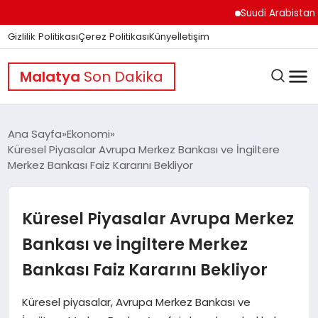
Suudi Arabistan Hudeyd
Gizlilik Politikası
Çerez Politikası
Künye
İletişim
Malatya
Son Dakika
Ana Sayfa
Ekonomi
Küresel Piyasalar Avrupa Merkez Bankası ve İngiltere
Merkez Bankası Faiz Kararını Bekliyor
GÜNDEM
Küresel Piyasalar Avrupa Merkez
DÜNYA
Bankası ve İngiltere Merkez
Bankası Faiz Kararını Bekliyor
EĞITIM
Küresel piyasalar, Avrupa Merkez Bankası ve