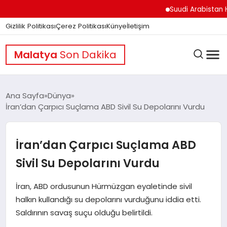
Suudi Arabistan Hudey
Gizlilik Politikası
Çerez Politikası
Künye
İletişim
Malatya
Son Dakika
Ana Sayfa
Dünya
İran’dan Çarpıcı Suçlama ABD Sivil Su Depolarını Vurdu
GÜNDEM
İran’dan Çarpıcı Suçlama ABD
DÜNYA
Sivil Su Depolarını Vurdu
İran, ABD ordusunun Hürmüzgan eyaletinde sivil
EĞITIM
halkın kullandığı su depolarını vurduğunu iddia etti.
Saldırının savaş suçu olduğu belirtildi.