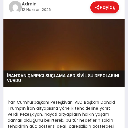
EKONOMI
Admin
Paylaş
12 Haziran 2026
MAGAZIN
SAĞLIK
SPOR
TEKNOLOJI
İran Cumhurbaşkanı Pezeşkiyan, ABD Başkanı Donald
Trump’ın İran altyapısına yönelik tehditlerine yanıt
verdi. Pezeşkiyan, hayati altyapıların halkın yaşam
damarı olduğunu belirterek, bu tür hedeflerin saldırı
tehdidinin güç gösterisi değil, çaresizliğin göstergesi