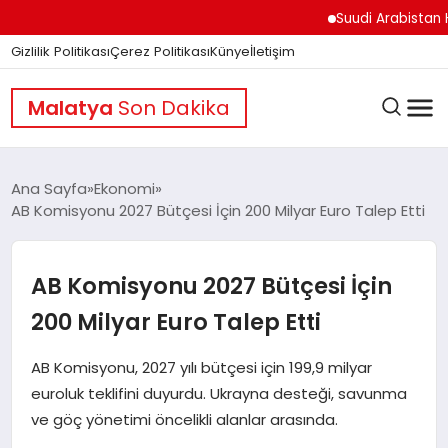
Suudi Arabistan Hudey
Gizlilik Politikası
Çerez Politikası
Künye
İletişim
Malatya
Son Dakika
Ana Sayfa
Ekonomi
AB Komisyonu 2027 Bütçesi İçin 200 Milyar Euro Talep Etti
GÜNDEM
AB Komisyonu 2027 Bütçesi İçin
DÜNYA
200 Milyar Euro Talep Etti
AB Komisyonu, 2027 yılı bütçesi için 199,9 milyar
EĞITIM
euroluk teklifini duyurdu. Ukrayna desteği, savunma
ve göç yönetimi öncelikli alanlar arasında.