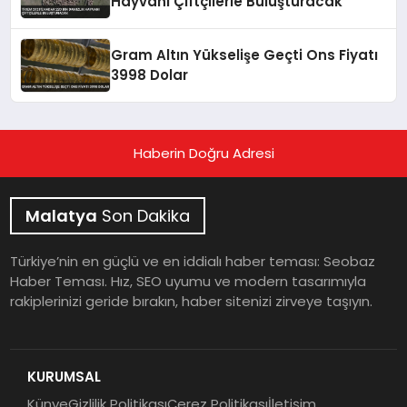
Hayvanı Çiftçilerle Buluşturacak
Gram Altın Yükselişe Geçti Ons Fiyatı
3998 Dolar
Haberin Doğru Adresi
Malatya
Son Dakika
Türkiye’nin en güçlü ve en iddialı haber teması: Seobaz
Haber Teması. Hız, SEO uyumu ve modern tasarımıyla
rakiplerinizi geride bırakın, haber sitenizi zirveye taşıyın.
KURUMSAL
Künye
Gizlilik Politikası
Çerez Politikası
İletişim