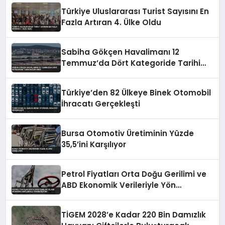
Türkiye Uluslararası Turist Sayısını En
Fazla Artıran 4. Ülke Oldu
Sabiha Gökçen Havalimanı 12
Temmuz’da Dört Kategoride Tarihi
Rekor Kırdı
Türkiye’den 82 Ülkeye Binek Otomobil
İhracatı Gerçekleşti
Bursa Otomotiv Üretiminin Yüzde
35,5’ini Karşılıyor
Petrol Fiyatları Orta Doğu Gerilimi ve
ABD Ekonomik Verileriyle Yön
Değiştirdi
TİGEM 2028’e Kadar 220 Bin Damızlık