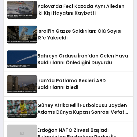
Yalova’da Feci Kazada Aynı Aileden
İki Kişi Hayatını Kaybetti
İsrail’in Gazze Saldırıları: Ölü Sayısı
13’e Yükseldi
Bahreyn Ordusu İran’dan Gelen Hava
Saldırılarını Önlediğini Duyurdu
İran’da Patlama Sesleri ABD
Saldırılarını İzledi
Güney Afrika Milli Futbolcusu Jayden
Adams Dünya Kupası Sonrası Vefat
Etti
Erdoğan NATO Zirvesi Başladı
Bulgaristan Başbakanı Radev İle