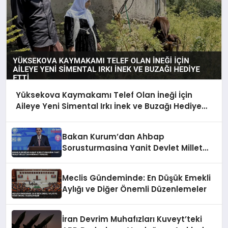
Yüksekova Kaymakamı Telef Olan İneği İçin
Aileye Yeni Simental Irkı İnek ve Buzağı Hediye
Etti
Bakan Kurum’dan Ahbap
Sorusturmasina Yanit Devlet Millet
Dayanismasi Vurgusu
Meclis Gündeminde: En Düşük Emekli
Aylığı ve Diğer Önemli Düzenlemeler
İran Devrim Muhafızları Kuveyt’teki