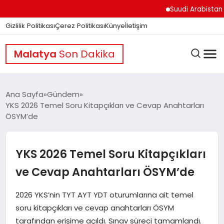
Suudi Arabistan Hudey
Gizlilik Politikası
Çerez Politikası
Künye
İletişim
Malatya
Son Dakika
Ana Sayfa
Gündem
YKS 2026 Temel Soru Kitapçıkları ve Cevap Anahtarları
ÖSYM’de
GÜNDEM
YKS 2026 Temel Soru Kitapçıkları
DÜNYA
ve Cevap Anahtarları ÖSYM’de
EĞITIM
2026 YKS’nin TYT AYT YDT oturumlarına ait temel
soru kitapçıkları ve cevap anahtarları ÖSYM
tarafından erişime açıldı. Sınav süreci tamamlandı.