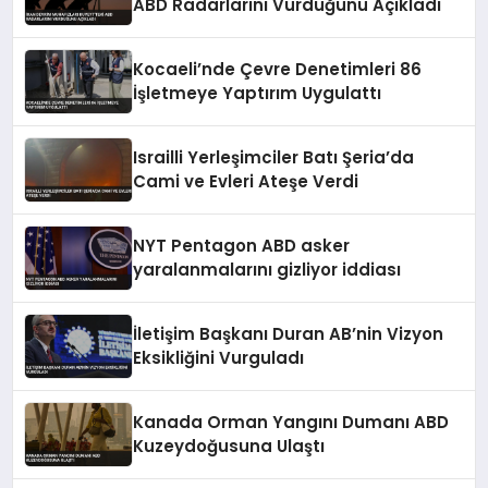
ABD Radarlarını Vurduğunu Açıkladı
Kocaeli’nde Çevre Denetimleri 86
İşletmeye Yaptırım Uygulattı
Israilli Yerleşimciler Batı Şeria’da
Cami ve Evleri Ateşe Verdi
NYT Pentagon ABD asker
yaralanmalarını gizliyor iddiası
İletişim Başkanı Duran AB’nin Vizyon
Eksikliğini Vurguladı
Kanada Orman Yangını Dumanı ABD
Kuzeydoğusuna Ulaştı