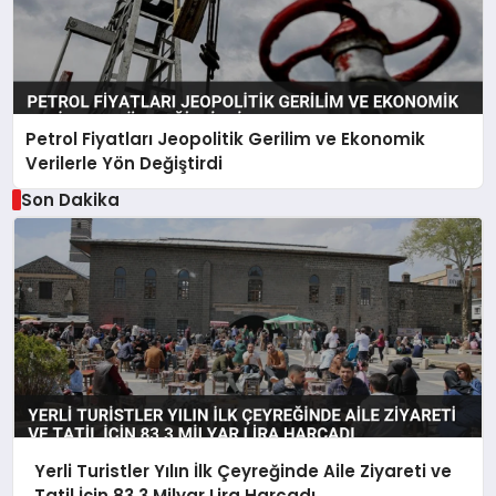
Petrol Fiyatları Jeopolitik Gerilim ve Ekonomik
Verilerle Yön Değiştirdi
Son Dakika
Yerli Turistler Yılın İlk Çeyreğinde Aile Ziyareti ve
Tatil İçin 83,3 Milyar Lira Harcadı