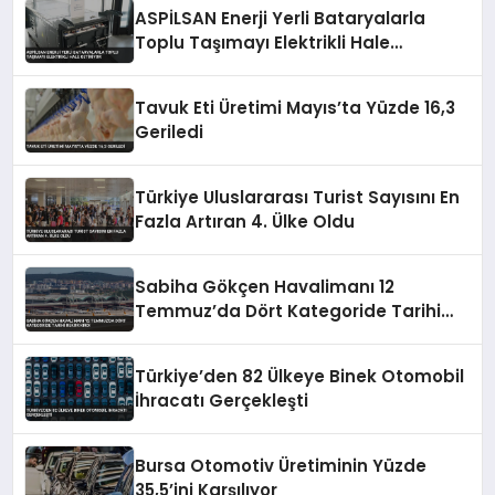
ASPİLSAN Enerji Yerli Bataryalarla
Toplu Taşımayı Elektrikli Hale
Getiriyor
Tavuk Eti Üretimi Mayıs’ta Yüzde 16,3
Geriledi
Türkiye Uluslararası Turist Sayısını En
Fazla Artıran 4. Ülke Oldu
Sabiha Gökçen Havalimanı 12
Temmuz’da Dört Kategoride Tarihi
Rekor Kırdı
Türkiye’den 82 Ülkeye Binek Otomobil
İhracatı Gerçekleşti
Bursa Otomotiv Üretiminin Yüzde
35,5’ini Karşılıyor