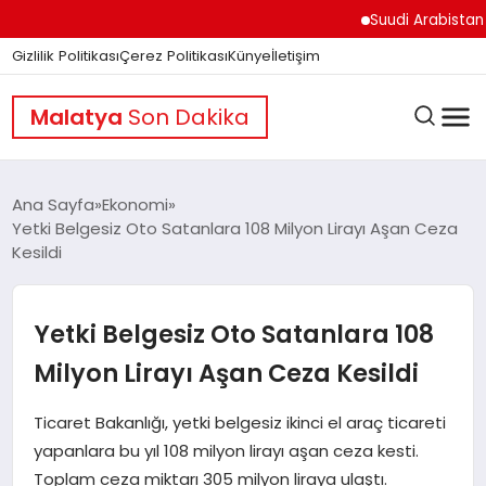
Suudi Arabistan Hudey
Gizlilik Politikası
Çerez Politikası
Künye
İletişim
Malatya
Son Dakika
Ana Sayfa
Ekonomi
Yetki Belgesiz Oto Satanlara 108 Milyon Lirayı Aşan Ceza
Kesildi
GÜNDEM
Yetki Belgesiz Oto Satanlara 108
DÜNYA
Milyon Lirayı Aşan Ceza Kesildi
EĞITIM
Ticaret Bakanlığı, yetki belgesiz ikinci el araç ticareti
yapanlara bu yıl 108 milyon lirayı aşan ceza kesti.
Toplam ceza miktarı 305 milyon liraya ulaştı.