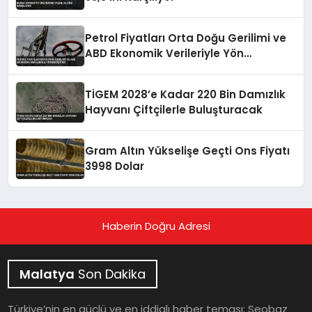
Petrol Fiyatları Orta Doğu Gerilimi ve
ABD Ekonomik Verileriyle Yön
Değiştirdi
TİGEM 2028’e Kadar 220 Bin Damızlık
Hayvanı Çiftçilerle Buluşturacak
Gram Altın Yükselişe Geçti Ons Fiyatı
3998 Dolar
Haberin Doğru Adresi
Malatya
Son Dakika
Türkiye’nin en güçlü ve en iddialı haber teması: Seobaz