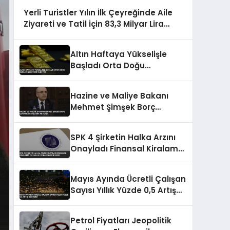
Yerli Turistler Yılın İlk Çeyreğinde Aile
Ziyareti ve Tatil İçin 83,3 Milyar Lira
Harcadı
Altın Haftaya Yükselişle
Başladı Orta Doğu
Geriliminin Etkisi Sürüyor
Hazine ve Maliye Bakanı
Mehmet Şimşek Borç
Çevirme Oranlarını Açıkladı
SPK 4 Şirketin Halka Arzını
Onayladı Finansal Kiralama
ve Varlık Fonlarına İzin Verdi
Mayıs Ayında Ücretli Çalışan
Sayısı Yıllık Yüzde 0,5 Artış
Gösterdi
Petrol Fiyatları Jeopolitik