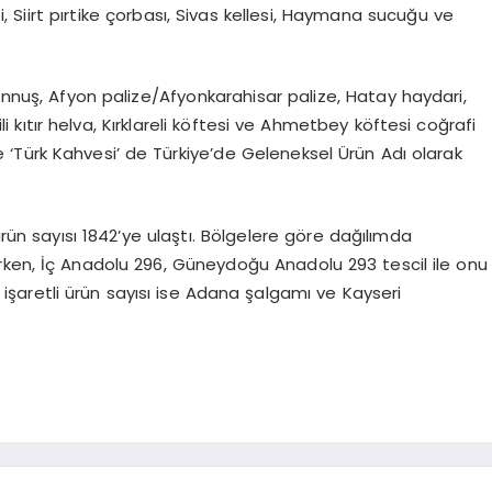
 Siirt pırtike çorbası, Sivas kellesi, Haymana sucuğu ve
nuş, Afyon palize/Afyonkarahisar palize, Hatay haydari,
ıtır helva, Kırklareli köftesi ve Ahmetbey köftesi coğrafi
e ‘Türk Kahvesi’ de Türkiye’de Geleneksel Ürün Adı olarak
ürün sayısı 1842’ye ulaştı. Bölgelere göre dağılımda
alırken, İç Anadolu 296, Güneydoğu Anadolu 293 tescil ile onu
fi işaretli ürün sayısı ise Adana şalgamı ve Kayseri