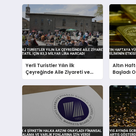
Yerli Turistler Yılın İlk
Altın Haf
Çeyreğinde Aile Ziyareti ve
Başladı O
Tatil İçin 83,3 Milyar Lira
Etkisi Sür
Harcadı