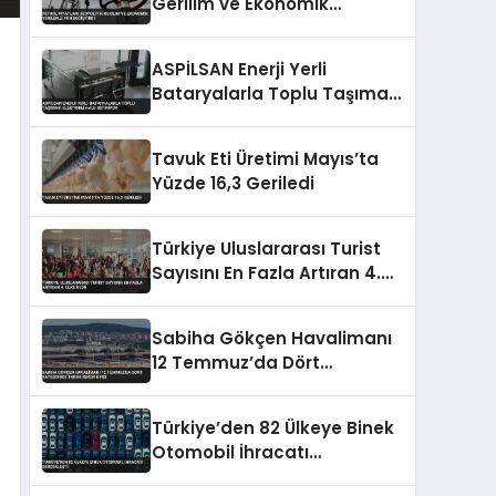
Gerilim ve Ekonomik
Verilerle Yön Değiştirdi
ASPİLSAN Enerji Yerli
Bataryalarla Toplu Taşımayı
Elektrikli Hale Getiriyor
Tavuk Eti Üretimi Mayıs’ta
Yüzde 16,3 Geriledi
Türkiye Uluslararası Turist
Sayısını En Fazla Artıran 4.
Ülke Oldu
Sabiha Gökçen Havalimanı
12 Temmuz’da Dört
Kategoride Tarihi Rekor Kırdı
Türkiye’den 82 Ülkeye Binek
Otomobil İhracatı
Gerçekleşti