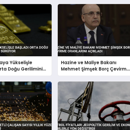
taya Yükselişle
Hazine ve Maliye Bakanı
rta Doğu Geriliminin
Mehmet Şimşek Borç Çevirme
üyor
Oranlarını Açıkladı