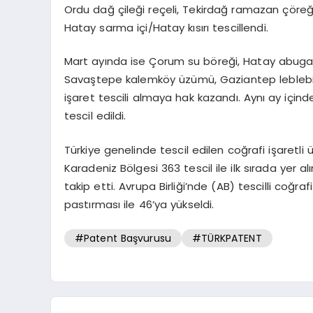
Ordu dağ çileği reçeli, Tekirdağ ramazan çöreği,
Hatay sarma içi/Hatay kısırı tescillendi.
Mart ayında ise Çorum su böreği, Hatay abugan
Savaştepe kalemköy üzümü, Gaziantep leblebili k
işaret tescili almaya hak kazandı. Aynı ay içind
tescil edildi.
Türkiye genelinde tescil edilen coğrafi işaretli 
Karadeniz Bölgesi 363 tescil ile ilk sırada yer 
takip etti. Avrupa Birliği’nde (AB) tescilli coğra
pastırması ile 46’ya yükseldi.
#Patent Başvurusu
#TÜRKPATENT