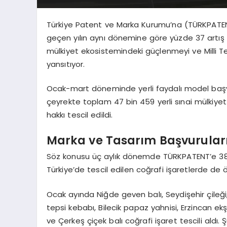
Türkiye Patent ve Marka Kurumu’na (TÜRKPATENT) 
geçen yılın aynı dönemine göre yüzde 37 artış gö
mülkiyet ekosistemindeki güçlenmeyi ve Milli T
yansıtıyor.
Ocak-mart döneminde yerli faydalı model başvuru
çeyrekte toplam 47 bin 459 yerli sınai mülkiyet
hakkı tescil edildi.
Marka ve Tasarım Başvuruları
Söz konusu üç aylık dönemde TÜRKPATENT’e 38 b
Türkiye’de tescil edilen coğrafi işaretlerde de ö
Ocak ayında Niğde geven balı, Seydişehir çileğ
tepsi kebabı, Bilecik papaz yahnisi, Erzincan 
ve Çerkeş çiçek balı coğrafi işaret tescili aldı.