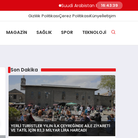
Suudi Arabistan Hudeyde Limanı’nı vurdu H
16:43:39
Gizlilik Politikası
Çerez Politikası
Künye
İletişim
MAGAZIN
SAĞLIK
SPOR
TEKNOLOJI
Son Dakika