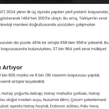
2024 yılının ilk üç ayında yapılan yerli patent başvuruları,
stererek 1464’ten 2003’e ulaştı. Bu artış, Türkiye’nin sınai
eknoloji Hamlesi doğrultusunda yürütülen çalışmaları
ları da yüzde 46’lık bir artışla 658’den 958’e yükseldi. Bu
 başvurusunda bulunulurken, 37 bin 964 yerli sınai mülkiyet
 Artıyor
in 605 marka ve 8 bin 136 tasarım başvurusu yapıldı.
nemli artışlar kaydedildi.
i, Hatay yoğurtlu kebap, Hatay mahulta çorbası, Hatay
ekşisu doğal maden suyu, Nuzumla kilimi, Çorum şekerlemesi
 Şubat ayında Hatay haytalı, Erzincan sütlacı, Palu tava,