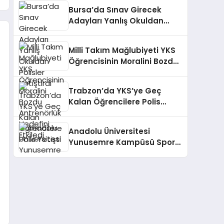
Ezberledi
Bursa’da Sınav Girecek
Adayları Yanlış Okuldan
Polisler Yetiştirdi
Milli Takım Mağlubiyeti YKS
Öğrencisinin Moralini Bozdu
Antrenörlük Hedefini Etkiledi
Trabzon’da YKS’ye Geç
Kalan Öğrencilere Polis
Yetişti
Anadolu Üniversitesi
Yunusemre Kampüsü Spor
Dostu Kampüs Seçildi