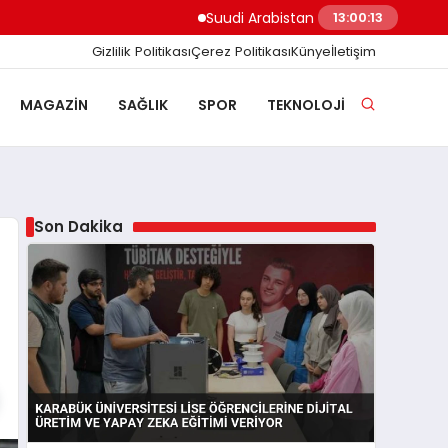
Suudi Arabistan Hudeyde Limanı’nı vurdu
13:00:14
Gizlilik Politikası
Çerez Politikası
Künye
İletişim
MAGAZIN
SAĞLIK
SPOR
TEKNOLOJI
Son Dakika