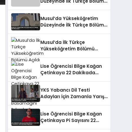
Düzeyinde İlk Türkçe Bölümü
Açıldı
Musul’da Yükseköğretim
Düzeyinde İlk Türkçe Bölümü
Açıldı
Musul’da İlk Türkçe
Yükseköğretim Bölümü
Açıldı
Lise Öğrencisi Bilge Kağan
Çetinkaya 22 Dakikada
Pi’nin 5 Bin Basamağını
Ezberledi
YKS Yabancı Dil Testi
Adayları İçin Zamanla Yarış
Eskişehir’de Yaşandı
Lise Öğrencisi Bilge Kağan
Çetinkaya Pi Sayısını 22
Dakikada 5000 Basamak