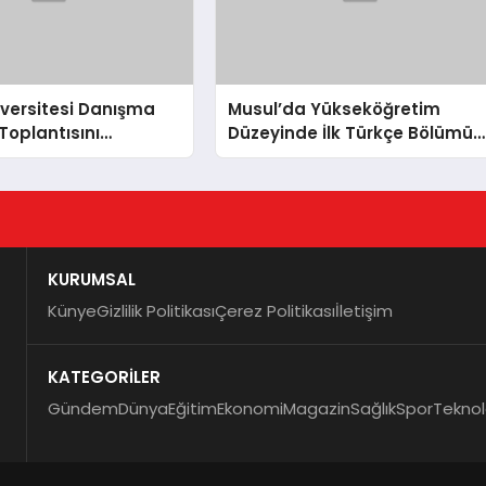
versitesi Danışma
Musul’da Yükseköğretim
 Toplantısını
Düzeyinde İlk Türkçe Bölümü
dı
Açıldı
KURUMSAL
Künye
Gizlilik Politikası
Çerez Politikası
İletişim
KATEGORİLER
Gündem
Dünya
Eğitim
Ekonomi
Magazin
Sağlık
Spor
Teknol