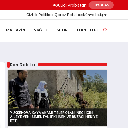
Suudi Arabistan Hudeyde Limanı’nı vurdu Hu
10:54:43
Gizlilik Politikası
Çerez Politikası
Künye
İletişim
MAGAZIN
SAĞLIK
SPOR
TEKNOLOJI
Son Dakika