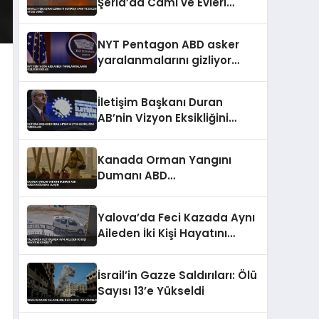
Şeria’da Cami ve Evleri
Ateşe Verdi
NYT Pentagon ABD asker
yaralanmalarını gizliyor
iddiası
İletişim Başkanı Duran
AB’nin Vizyon Eksikliğini
Vurguladı
Kanada Orman Yangını
Dumanı ABD
Kuzeydoğusuna Ulaştı
Yalova’da Feci Kazada Aynı
Aileden İki Kişi Hayatını
Kaybetti
İsrail’in Gazze Saldırıları: Ölü
Sayısı 13’e Yükseldi