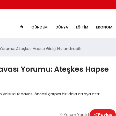
GÜNDEM
DÜNYA
EĞITIM
EKONOMI
orumu: Ateşkes Hapse Gidişi Hızlandırabilir
avası Yorumu: Ateşkes Hapse
un yolsuzluk davası öncesi çarpıcı bir iddia ortaya attı:
0 Yorum Yapıldı
Paylaş