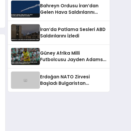
Bahreyn Ordusu İran’dan
Gelen Hava Saldırılarını
Önlediğini Duyurdu
İran’da Patlama Sesleri ABD
Saldırılarını İzledi
Güney Afrika Milli
Futbolcusu Jayden Adams
Dünya Kupası Sonrası Vefat
Etti
Erdoğan NATO Zirvesi
Başladı Bulgaristan
Başbakanı Radev İle
Görüştü