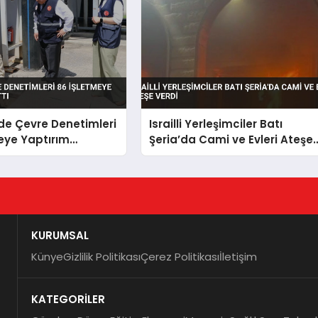
de Çevre Denetimleri
Israilli Yerleşimciler Batı
eye Yaptırım
Şeria’da Cami ve Evleri Ateşe
Verdi
KURUMSAL
Künye
Gizlilik Politikası
Çerez Politikası
İletişim
KATEGORİLER