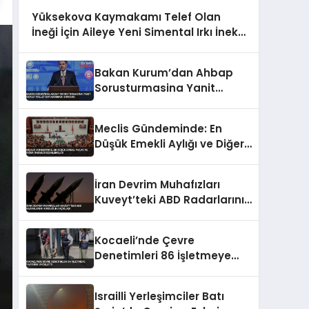
Yüksekova Kaymakamı Telef Olan
İneği İçin Aileye Yeni Simental Irkı İnek
ve Buzağı Hediye Etti
Bakan Kurum’dan Ahbap
Sorusturmasina Yanit
Devlet Millet Dayanismasi
Vurgusu
Meclis Gündeminde: En
Düşük Emekli Aylığı ve Diğer
Önemli Düzenlemeler
İran Devrim Muhafızları
Kuveyt’teki ABD Radarlarını
Vurduğunu Açıkladı
Kocaeli’nde Çevre
Denetimleri 86 İşletmeye
Yaptırım Uygulattı
Israilli Yerleşimciler Batı