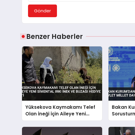
Gönder
Benzer Haberler
Yüksekova Kaymakamı Telef
Bakan Ku
Olan İneği İçin Aileye Yeni
Sorusturm
Simental Irkı İnek ve Buzağı
Millet D
Hediye Etti