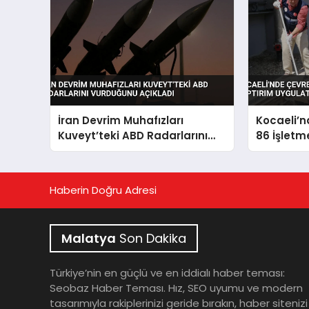
İran Devrim Muhafızları
Kocaeli’n
Kuveyt’teki ABD Radarlarını
86 İşletm
Vurduğunu Açıkladı
Uygulattı
Haberin Doğru Adresi
Malatya
Son Dakika
Türkiye’nin en güçlü ve en iddialı haber teması:
Seobaz Haber Teması. Hız, SEO uyumu ve modern
tasarımıyla rakiplerinizi geride bırakın, haber sitenizi