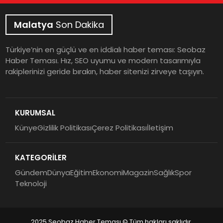
Malatya
Son Dakika
Türkiye’nin en güçlü ve en iddialı haber teması: Seobaz
Haber Teması. Hız, SEO uyumu ve modern tasarımıyla
rakiplerinizi geride bırakın, haber sitenizi zirveye taşıyın.
KURUMSAL
Künye
Gizlilik Politikası
Çerez Politikası
İletişim
KATEGORİLER
Gündem
Dünya
Eğitim
Ekonomi
Magazin
Sağlık
Spor
Teknoloji
2025 Seobaz Haber Teması © Tüm hakları saklıdır.