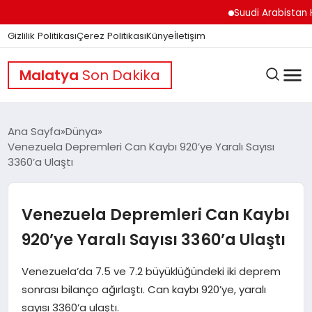
Suudi Arabistan Hudeyd
Gizlilik Politikası
Çerez Politikası
Künye
İletişim
Malatya
Son Dakika
Ana Sayfa
Dünya
Venezuela Depremleri Can Kaybı 920’ye Yaralı Sayısı
3360’a Ulaştı
GÜNDEM
Venezuela Depremleri Can Kaybı
DÜNYA
920’ye Yaralı Sayısı 3360’a Ulaştı
EĞITIM
Venezuela’da 7.5 ve 7.2 büyüklüğündeki iki deprem
sonrası bilanço ağırlaştı. Can kaybı 920’ye, yaralı
sayısı 3360’a ulaştı.