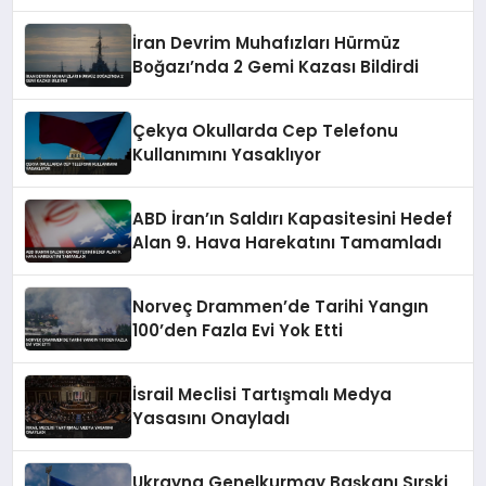
İran Devrim Muhafızları Hürmüz
Boğazı’nda 2 Gemi Kazası Bildirdi
Çekya Okullarda Cep Telefonu
Kullanımını Yasaklıyor
ABD İran’ın Saldırı Kapasitesini Hedef
Alan 9. Hava Harekatını Tamamladı
Norveç Drammen’de Tarihi Yangın
100’den Fazla Evi Yok Etti
İsrail Meclisi Tartışmalı Medya
Yasasını Onayladı
Ukrayna Genelkurmay Başkanı Sırski