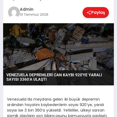
EKONOMI
Admin
Paylaş
01 Temmuz 2026
MAGAZIN
SAĞLIK
SPOR
TEKNOLOJI
Venezuela’da meydana gelen iki büyük depremin
ardından hayatını kaybedenlerin sayısı 920’ye, yaralı
sayısı ise 3 bin 360’a yükseldi. Yetkililer, ülkeyi sarsan
sismik olayların son bilançosunu kamuoyuyla paylaştı.