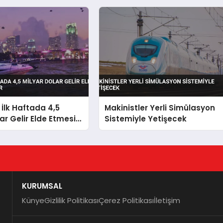
 İlk Haftada 4,5
Makinistler Yerli Simülasyon
ar Gelir Elde Etmesi
Sistemiyle Yetişecek
r
KURUMSAL
Künye
Gizlilik Politikası
Çerez Politikası
İletişim