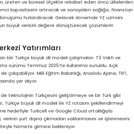
layan, üreten ve küresel ölçekte rekabet eden öncü ülkelerden
işlemci kapasitesini artıracak ve sanayiden sağlığa, finanstan
l dönüşümü hızlandıracak. Gelecek dönemde YZ uzmanı
nun büyük verisini değere dönüştürecek çözümlerin
erkezi Yatırımları
an biri Türkçe büyük dil modeli çalışmaları. T3 Vakfı ve
yal’ beta sürümü Temmuz 2025’te kullanıma sunuldu. Açık
 de çalışabiliyor. Milli Eğitim Bakanlığı, Anadolu Ajansı, TRT,
sında yer alıyor.
de teknolojinin Türkçesini geliştirmeye ve bir Türk gibi
 Türkçe büyük dil modeli ile YZ rotasını şekillendirmeyi
kme hedefiyle Turkcell ve Google Cloud ortaklığıyla
i, verinin yurt dışına çıkmadan saklanmasını ve işlenmesini
teyle hizmete girmesi bekleniyor.