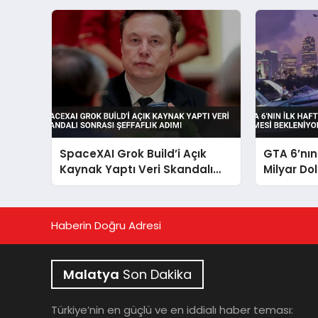
SpaceXAI Grok Build’i Açık
GTA 6’nın
Kaynak Yaptı Veri Skandalı
Milyar Dol
Sonrası Şeffaflık Adımı
Bekleniyo
Haberin Doğru Adresi
Malatya
Son Dakika
Türkiye’nin en güçlü ve en iddialı haber teması: