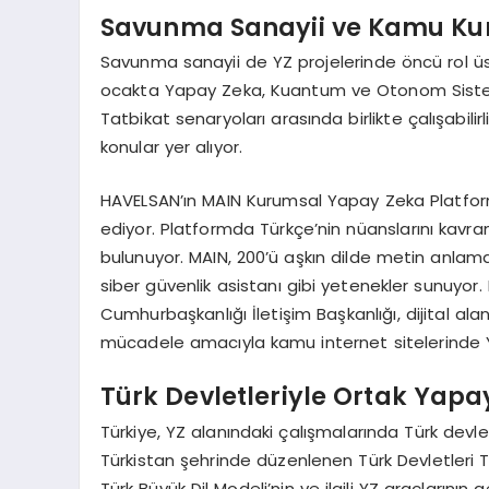
Savunma Sanayii ve Kamu Kur
Savunma sanayii de YZ projelerinde öncü rol üs
ocakta Yapay Zeka, Kuantum ve Otonom Sistemle
Tatbikat senaryoları arasında birlikte çalışabilir
konular yer alıyor.
HAVELSAN’ın MAIN Kurumsal Yapay Zeka Platfor
ediyor. Platformda Türkçe’nin nüanslarını kavr
bulunuyor. MAIN, 200’ü aşkın dilde metin anlama
siber güvenlik asistanı gibi yetenekler sunuy
Cumhurbaşkanlığı İletişim Başkanlığı, dijital 
mücadele amacıyla kamu internet sitelerinde 
Türk Devletleriyle Ortak Yapa
Türkiye, YZ alanındaki çalışmalarında Türk devletl
Türkistan şehrinde düzenlenen Türk Devletleri Te
Türk Büyük Dil Modeli’nin ve ilgili YZ araçlarının 