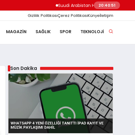
Suudi Arabistan Hudeyde Limanı’nı vurdu Hus
20:40:52
Gizlilik Politikası
Çerez Politikası
Künye
İletişim
MAGAZIN
SAĞLIK
SPOR
TEKNOLOJI
Son Dakika