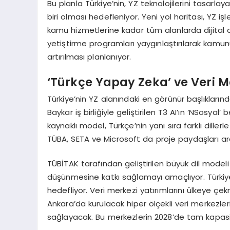
Bu planla Türkiye’nin, YZ teknolojilerini tasar
biri olması hedefleniyor. Yeni yol haritası, YZ 
kamu hizmetlerine kadar tüm alanlarda dijita
yetiştirme programları yaygınlaştırılarak kamu
artırılması planlanıyor.
‘Türkçe Yapay Zeka’ ve Veri M
Türkiye’nin YZ alanındaki en görünür başlıklarınd
Baykar iş birliğiyle geliştirilen T3 AI’ın ‘NSos
kaynaklı model, Türkçe’nin yanı sıra farklı dillerle
TÜBA, SETA ve Microsoft da proje paydaşları ara
TÜBİTAK tarafından geliştirilen büyük dil modeli 
düşünmesine katkı sağlamayı amaçlıyor. Türkiye,
hedefliyor. Veri merkezi yatırımlarını ülkeye çe
Ankara’da kurulacak hiper ölçekli veri merkezler
sağlayacak. Bu merkezlerin 2028’de tam kapasi