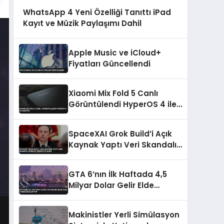
WhatsApp 4 Yeni Özelliği Tanıttı iPad
Kayıt ve Müzik Paylaşımı Dahil
Apple Music ve iCloud+
Fiyatları Güncellendi
Xiaomi Mix Fold 5 Canlı
Görüntülendi HyperOS 4 ile
Geliyor
SpaceXAI Grok Build’i Açık
Kaynak Yaptı Veri Skandalı
Sonrası Şeffaflık Adımı
GTA 6’nın İlk Haftada 4,5
Milyar Dolar Gelir Elde
Etmesi Bekleniyor
Makinistler Yerli Simülasyon