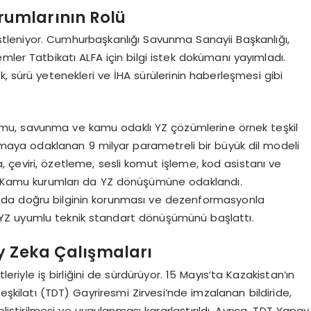
umlarının Rolü
tleniyor. Cumhurbaşkanlığı Savunma Sanayii Başkanlığı,
r Tatbikatı ALFA için bilgi istek dokümanı yayımladı.
lik, sürü yetenekleri ve İHA sürülerinin haberleşmesi gibi
mu, savunma ve kamu odaklı YZ çözümlerine örnek teşkil
amaya odaklanan 9 milyar parametreli bir büyük dil modeli
, çeviri, özetleme, sesli komut işleme, kod asistanı ve
or. Kamu kurumları da YZ dönüşümüne odaklandı.
alanda doğru bilginin korunması ve dezenformasyonla
YZ uyumlu teknik standart dönüşümünü başlattı.
y Zeka Çalışmaları
eriyle iş birliğini de sürdürüyor. 15 Mayıs’ta Kazakistan’ın
şkilatı (TDT) Gayriresmi Zirvesi’nde imzalanan bildiride,
geliştirilmesi ve uygulanması kararlaştırıldı. Ayrıca, TDT Yapay