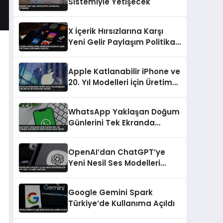
Sistemiyle Yetişecek
X İçerik Hırsızlarına Karşı
Yeni Gelir Paylaşım Politikası
Uygulamaya Koydu
Apple Katlanabilir iPhone ve
20. Yıl Modelleri İçin Üretim
Siparişlerini Artırdı
WhatsApp Yaklaşan Doğum
Günlerini Tek Ekranda
Gösterecek Yeni Özellik
Geliştiriyor
OpenAI’dan ChatGPT’ye
Yeni Nesil Ses Modelleri
GPT-Live-1 ve Mini Tanıtıldı
Google Gemini Spark
Türkiye’de Kullanıma Açıldı