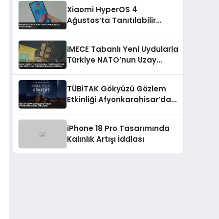
Xiaomi HyperOS 4
Ağustos’ta Tanıtılabilir
Detaylar Sızdı
IMECE Tabanlı Yeni Uydularla
Türkiye NATO’nun Uzay
Gözetleme Yeteneklerini
Güçlendirecek
TÜBİTAK Gökyüzü Gözlem
Etkinliği Afyonkarahisar’da
Yapılacak
iPhone 18 Pro Tasarımında
Kalınlık Artışı İddiası