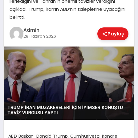
ilerlediğini ve Tahran’ın önemli tavizler verdiğini
EKONOMI
açıkladı. Trump, İran’ın ABD’nin taleplerine uyacağını
belirtti.
MAGAZIN
Admin
Paylaş
28 Haziran 2026
SAĞLIK
SPOR
TEKNOLOJI
ABD Başkanı Donald Trump, Cumhuriyetçi Kongre