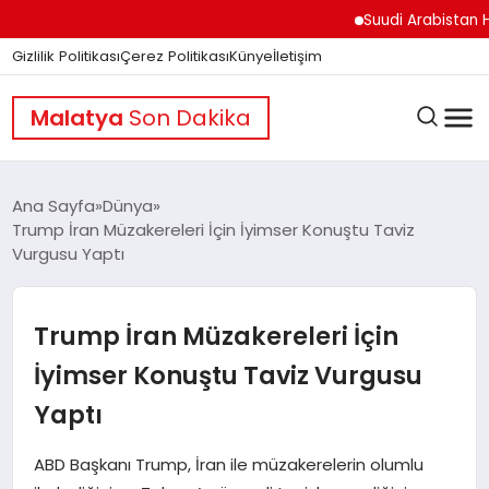
Suudi Arabistan Hudey
Gizlilik Politikası
Çerez Politikası
Künye
İletişim
Malatya
Son Dakika
Ana Sayfa
Dünya
Trump İran Müzakereleri İçin İyimser Konuştu Taviz
Vurgusu Yaptı
GÜNDEM
Trump İran Müzakereleri İçin
DÜNYA
İyimser Konuştu Taviz Vurgusu
Yaptı
EĞITIM
ABD Başkanı Trump, İran ile müzakerelerin olumlu