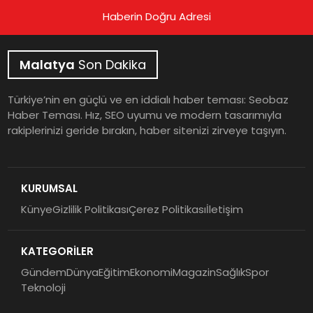
Haberin Doğru Adresi
Malatya
Son Dakika
Türkiye’nin en güçlü ve en iddialı haber teması: Seobaz
Haber Teması. Hız, SEO uyumu ve modern tasarımıyla
rakiplerinizi geride bırakın, haber sitenizi zirveye taşıyın.
KURUMSAL
Künye
Gizlilik Politikası
Çerez Politikası
İletişim
KATEGORİLER
Gündem
Dünya
Eğitim
Ekonomi
Magazin
Sağlık
Spor
Teknoloji