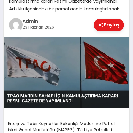
kamulaştırma kararı Resmi Gazete’de yayımlandı.
EKONOMI
Artuklu ilçesindeki bir parsel acele kamulaştırılacak.
Admin
Paylaş
MAGAZIN
23 Haziran 2026
SAĞLIK
SPOR
TEKNOLOJI
Enerji ve Tabii Kaynaklar Bakanlığı Maden ve Petrol
İşleri Genel Müdürlüğü (MAPEG), Türkiye Petrolleri