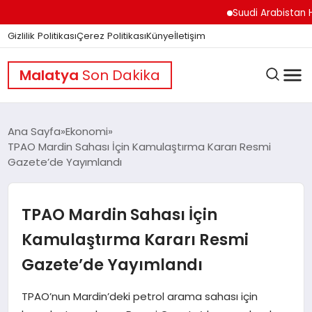
Suudi Arabistan Hudeyd
Gizlilik Politikası
Çerez Politikası
Künye
İletişim
Malatya
Son Dakika
Ana Sayfa
Ekonomi
TPAO Mardin Sahası İçin Kamulaştırma Kararı Resmi
Gazete’de Yayımlandı
GÜNDEM
TPAO Mardin Sahası İçin
DÜNYA
Kamulaştırma Kararı Resmi
Gazete’de Yayımlandı
EĞITIM
TPAO’nun Mardin’deki petrol arama sahası için