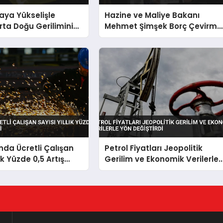
taya Yükselişle
Hazine ve Maliye Bakanı
rta Doğu Geriliminin
Mehmet Şimşek Borç Çevirme
üyor
Oranlarını Açıkladı
nda Ücretli Çalışan
Petrol Fiyatları Jeopolitik
lık Yüzde 0,5 Artış
Gerilim ve Ekonomik Verilerle
Yön Değiştirdi