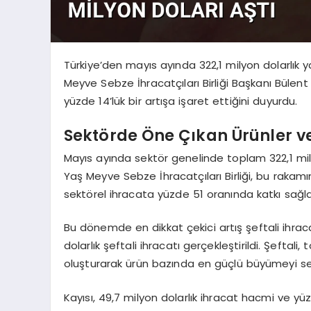
Türkiye’den mayıs ayında 322,1 milyon dolarlık 
Meyve Sebze İhracatçıları Birliği Başkanı Bülen
yüzde 14’lük bir artışa işaret ettiğini duyurdu.
Sektörde Öne Çıkan Ürünler v
Mayıs ayında sektör genelinde toplam 322,1 mil
Yaş Meyve Sebze İhracatçıları Birliği, bu rakam
sektörel ihracata yüzde 51 oranında katkı sağla
Bu dönemde en dikkat çekici artış şeftali ihraca
dolarlık şeftali ihracatı gerçekleştirildi. Şefta
oluşturarak ürün bazında en güçlü büyümeyi ser
Kayısı, 49,7 milyon dolarlık ihracat hacmi ve yüzd