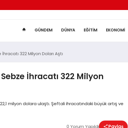
GÜNDEM
DÜNYA
EĞITIM
EKONOMI
hracatı 322 Milyon Doları Aştı
Sebze İhracatı 322 Milyon
,1 milyon dolara ulaştı. Şeftali ihracatındaki büyük artış ve
0 Yorum Yapıldı
Paylaş