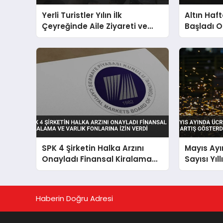
Yerli Turistler Yılın İlk
Altın Haf
Çeyreğinde Aile Ziyareti ve
Başladı O
Tatil İçin 83,3 Milyar Lira
Etkisi Sür
Harcadı
SPK 4 Şirketin Halka Arzını
Mayıs Ayı
Onayladı Finansal Kiralama
Sayısı Yıl
ve Varlık Fonlarına İzin Verdi
Gösterdi
Haberin Doğru Adresi