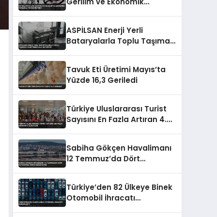
Gerilim ve Ekonomik
Verilerle Yön Değiştirdi
ASPİLSAN Enerji Yerli
Bataryalarla Toplu Taşımayı
Elektrikli Hale Getiriyor
Tavuk Eti Üretimi Mayıs’ta
Yüzde 16,3 Geriledi
Türkiye Uluslararası Turist
Sayısını En Fazla Artıran 4.
Ülke Oldu
Sabiha Gökçen Havalimanı
12 Temmuz’da Dört
Kategoride Tarihi Rekor Kırdı
Türkiye’den 82 Ülkeye Binek
Otomobil İhracatı
Gerçekleşti