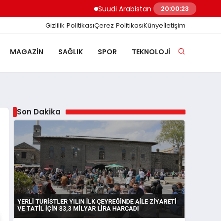
Suudi Arabistan Hudeyde Limanı’nı vurdu Hu
20:00:24
Gizlilik Politikası
Çerez Politikası
Künye
İletişim
MAGAZIN
SAĞLIK
SPOR
TEKNOLOJI
Son Dakika