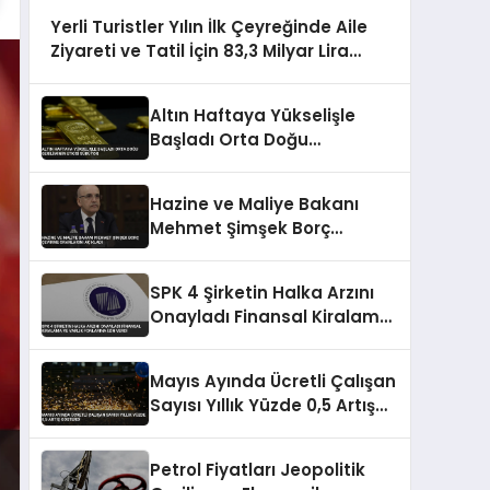
Yerli Turistler Yılın İlk Çeyreğinde Aile
Ziyareti ve Tatil İçin 83,3 Milyar Lira
Harcadı
Altın Haftaya Yükselişle
Başladı Orta Doğu
Geriliminin Etkisi Sürüyor
Hazine ve Maliye Bakanı
Mehmet Şimşek Borç
Çevirme Oranlarını Açıkladı
SPK 4 Şirketin Halka Arzını
Onayladı Finansal Kiralama
ve Varlık Fonlarına İzin Verdi
Mayıs Ayında Ücretli Çalışan
Sayısı Yıllık Yüzde 0,5 Artış
Gösterdi
Petrol Fiyatları Jeopolitik