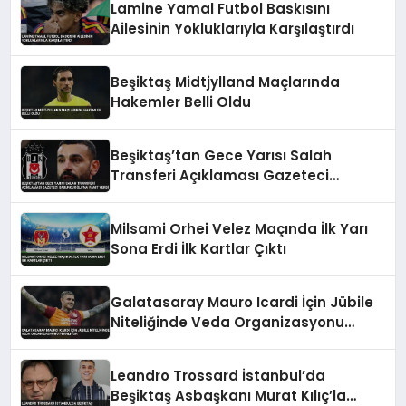
Lamine Yamal Futbol Baskısını
Ailesinin Yokluklarıyla Karşılaştırdı
Beşiktaş Midtjylland Maçlarında
Hakemler Belli Oldu
Beşiktaş’tan Gece Yarısı Salah
Transferi Açıklaması Gazeteci
Sabuncuoğlu’na Yanıt Verdi
Milsami Orhei Velez Maçında İlk Yarı
Sona Erdi İlk Kartlar Çıktı
Galatasaray Mauro Icardi İçin Jübile
Niteliğinde Veda Organizasyonu
Planlıyor
Leandro Trossard İstanbul’da
Beşiktaş Asbaşkanı Murat Kılıç’la