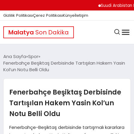
Suudi Arabistan Hudey
Gizlilik Politikası
Çerez Politikası
Künye
İletişim
Malatya
Son Dakika
Ana Sayfa
Spor
Fenerbahçe Beşiktaş Derbisinde Tartışılan Hakem Yasin
Kol’un Notu Belli Oldu
GÜNDEM
Fenerbahçe Beşiktaş Derbisinde
DÜNYA
Tartışılan Hakem Yasin Kol’un
Notu Belli Oldu
EĞITIM
Fenerbahçe-Beşiktaş derbisinde tartışmalı kararlara