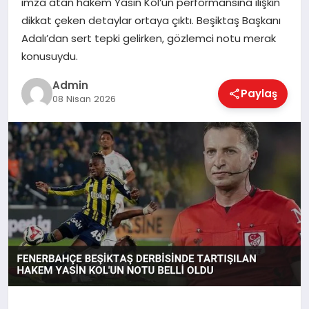
imza atan hakem Yasin Kol’un performansına ilişkin
EKONOMI
dikkat çeken detaylar ortaya çıktı. Beşiktaş Başkanı
Adalı’dan sert tepki gelirken, gözlemci notu merak
konusuydu.
MAGAZIN
Admin
Paylaş
08 Nisan 2026
SAĞLIK
SPOR
TEKNOLOJI