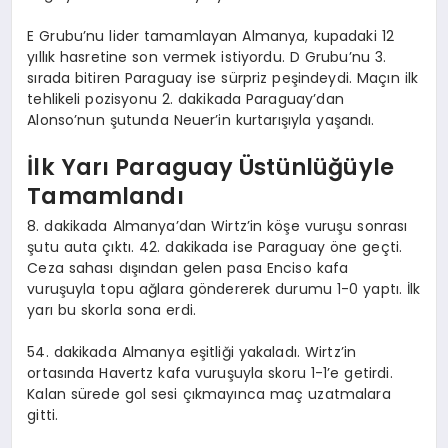
E Grubu’nu lider tamamlayan Almanya, kupadaki 12
yıllık hasretine son vermek istiyordu. D Grubu’nu 3.
sırada bitiren Paraguay ise sürpriz peşindeydi. Maçın ilk
tehlikeli pozisyonu 2. dakikada Paraguay’dan
Alonso’nun şutunda Neuer’in kurtarışıyla yaşandı.
İlk Yarı Paraguay Üstünlüğüyle
Tamamlandı
8. dakikada Almanya’dan Wirtz’in köşe vuruşu sonrası
şutu auta çıktı. 42. dakikada ise Paraguay öne geçti.
Ceza sahası dışından gelen pasa Enciso kafa
vuruşuyla topu ağlara göndererek durumu 1-0 yaptı. İlk
yarı bu skorla sona erdi.
54. dakikada Almanya eşitliği yakaladı. Wirtz’in
ortasında Havertz kafa vuruşuyla skoru 1-1’e getirdi.
Kalan sürede gol sesi çıkmayınca maç uzatmalara
gitti.