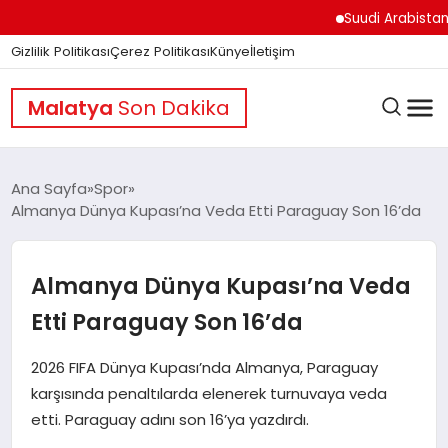
Suudi Arabistan Hudey
Gizlilik Politikası
Çerez Politikası
Künye
İletişim
Malatya
Son Dakika
Ana Sayfa
Spor
Almanya Dünya Kupası’na Veda Etti Paraguay Son 16’da
GÜNDEM
Almanya Dünya Kupası’na Veda
DÜNYA
Etti Paraguay Son 16’da
2026 FIFA Dünya Kupası’nda Almanya, Paraguay
EĞITIM
karşısında penaltılarda elenerek turnuvaya veda
etti. Paraguay adını son 16’ya yazdırdı.