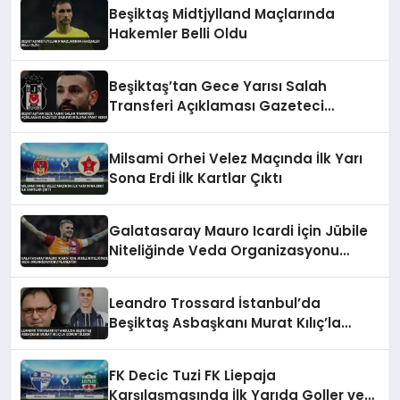
Beşiktaş Midtjylland Maçlarında
Hakemler Belli Oldu
Beşiktaş’tan Gece Yarısı Salah
Transferi Açıklaması Gazeteci
Sabuncuoğlu’na Yanıt Verdi
Milsami Orhei Velez Maçında İlk Yarı
Sona Erdi İlk Kartlar Çıktı
Galatasaray Mauro Icardi İçin Jübile
Niteliğinde Veda Organizasyonu
Planlıyor
Leandro Trossard İstanbul’da
Beşiktaş Asbaşkanı Murat Kılıç’la
Görüntülendi
FK Decic Tuzi FK Liepaja
Karşılaşmasında İlk Yarıda Goller ve