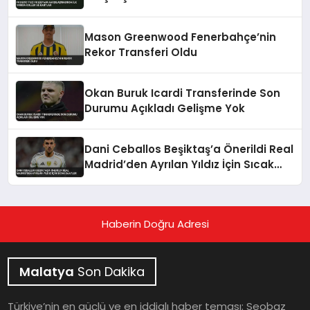
Kartlar
Mason Greenwood Fenerbahçe’nin
Rekor Transferi Oldu
Okan Buruk Icardi Transferinde Son
Durumu Açıkladı Gelişme Yok
Dani Ceballos Beşiktaş’a Önerildi Real
Madrid’den Ayrılan Yıldız İçin Sıcak
Saatler
Haberin Doğru Adresi
Malatya
Son Dakika
Türkiye’nin en güçlü ve en iddialı haber teması: Seobaz