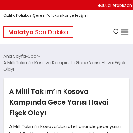
Suudi Arabistan Hudey
Gizlilik Politikası
Çerez Politikası
Künye
İletişim
Malatya
Son Dakika
Ana Sayfa
Spor
A Milli Takım’ın Kosova Kampında Gece Yarısı Havai Fişek
Olayı
GÜNDEM
A Milli Takım’ın Kosova
DÜNYA
Kampında Gece Yarısı Havai
Fişek Olayı
EĞITIM
A Milli Takım’ın Kosova’daki oteli önünde gece yarısı