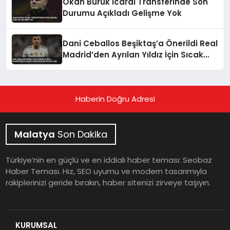
Okan Buruk Icardi Transferinde Son
Durumu Açıkladı Gelişme Yok
Dani Ceballos Beşiktaş’a Önerildi Real
Madrid’den Ayrılan Yıldız İçin Sıcak
Saatler
Haberin Doğru Adresi
Malatya
Son Dakika
Türkiye’nin en güçlü ve en iddialı haber teması: Seobaz
Haber Teması. Hız, SEO uyumu ve modern tasarımıyla
rakiplerinizi geride bırakın, haber sitenizi zirveye taşıyın.
KURUMSAL