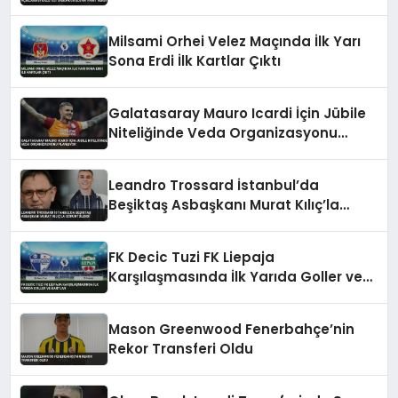
Sabuncuoğlu’na Yanıt Verdi
Milsami Orhei Velez Maçında İlk Yarı
Sona Erdi İlk Kartlar Çıktı
Galatasaray Mauro Icardi İçin Jübile
Niteliğinde Veda Organizasyonu
Planlıyor
Leandro Trossard İstanbul’da
Beşiktaş Asbaşkanı Murat Kılıç’la
Görüntülendi
FK Decic Tuzi FK Liepaja
Karşılaşmasında İlk Yarıda Goller ve
Kartlar
Mason Greenwood Fenerbahçe’nin
Rekor Transferi Oldu