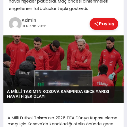
havai fişekler patlatıldı. Maç öncesi dinlenmeleri
EKONOMI
engellenen futbolcular tepki gösterdi.
Admin
Paylaş
MAGAZIN
01 Nisan 2026
SAĞLIK
SPOR
TEKNOLOJI
A Milli Futbol Takımı’nın 2026 FIFA Dünya Kupası eleme
maçı için Kosova’da konakladığı otelin önünde gece